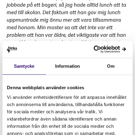
jobbade på ett bageri, så jag hade alltid lunch att ta
med till skolan. Det faktum att han gav mig lunch
uppmuntrade mig ännu mer att vara tillsammans
med honom. Min moster sa att det inte var ett
problem att han var äldre, det viktigaste var att han
tog väl hand om mig och mina släktingar. Jag minns
att min
moster
sa “du kan sova hemma hos honom,
han tar ansvar”.
Samtycke
Information
Om
Dagen efter att jag sovit där fick jag ta med mig 5
limpor bröd hem så att mina kusiner
och
moster
kunde få te och bröd. Vid 15 blev jag
Denna webbplats använder cookies
gravid för första gången. Relationen fortsatte, men
Vi använder enhetsidentifierare för att anpassa innehållet
mot slutet av graviditeten förändrades allt. Han
och annonserna till användarna, tillhandahålla funktioner
betedde sig inte längre på samma sätt, men jag
för sociala medier och analysera vår trafik. Vi
kände mig maktlös och fortsatte. Jag födde barnet
vidarebefordrar även sådana identifierare och annan
och fick en förlossningsskada. Jag var förtvivlad;
information från din enhet till de sociala medier och
han gav ingen hjälp till mig eller barnet. Efter två år
annons- och analysföretag som vi samarbetar med.