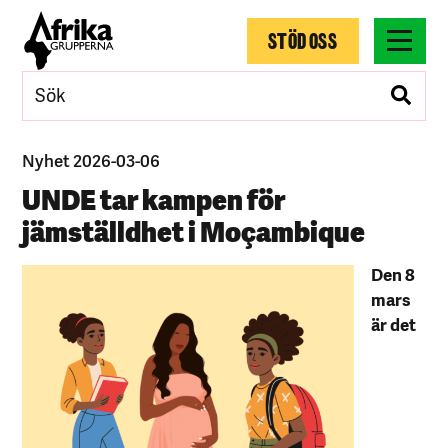
STÖD OSS
Nyhet 2026-03-06
UNDE tar kampen för
jämställdhet i Moçambique
Den 8
mars
är det