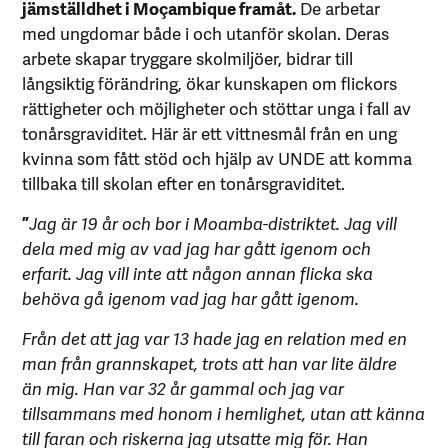
jämställdhet i Moçambique framåt.
De arbetar
med ungdomar både i och utanför skolan. Deras
arbete skapar tryggare skolmiljöer, bidrar till
långsiktig förändring, ökar kunskapen om flickors
rättigheter och möjligheter och stöttar unga i fall av
tonårsgraviditet. Här är ett vittnesmål från en ung
kvinna som fått stöd och hjälp av UNDE att komma
tillbaka till skolan efter en tonårsgraviditet.
”
Jag är 19 år och bor i Moamba-distriktet. Jag vill
dela med mig av vad jag har gått igenom och
erfarit. Jag vill inte att någon annan flicka ska
behöva gå igenom vad jag har gått igenom.
Från det att jag var 13 hade jag en relation med en
man från grannskapet, trots att han var lite äldre
än mig. Han var 32 år gammal och jag var
tillsammans med honom i hemlighet, utan att känna
till faran och riskerna jag utsatte mig för. Han