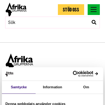
STÖD OSS
Hitta snabbt
Samtycke
Information
Om
STÖD OSS
Engagera dig
Vårt arbete
Denna webbplats använder cookies