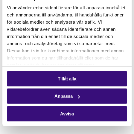
Gåvoshop
Vi använder enhetsidentifierare för att anpassa innehållet
och annonserna till användarna, tillhandahålla funktioner
Kontakta oss
för sociala medier och analysera vår trafik. Vi
Hitta kontaktperson
vidarebefordrar även sådana identifierare och annan
Pressrum
information från din enhet till de sociala medier och
annons- och analysföretag som vi samarbetar med.
Följ oss
Dessa kan i sin tur kombinera informationen med annan
Facebook
information som du har tillhandahållit eller som de har
samlat in när du har använt deras tjänster.
Instagram
Nyhetsbrev
Tillåt alla
Få vårt nyhetsbrev
Anpassa
Avvisa