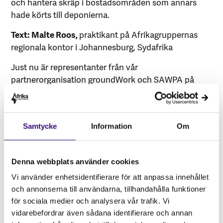
och hantera skräp i bostadsområden som annars
hade körts till deponierna.
Text: Malte Roos,
praktikant på Afrikagruppernas
regionala kontor i Johannesburg, Sydafrika
Just nu är representanter från vår
partnerorganisation groundWork och SAWPA på
besök i Sverige. Ta chansen att träffa dem, Gävle
Afrikagrupp och Gävleborgs biståndsgrupp i Gävle
på onsdag den 3 oktober.
Samtycke
Information
Om
Mer info om programmet finns här.
Veckan efter, den 8 oktober kommer Uppsala
Afrikagrupp att arrangera ett program då chansen
Denna webbplats använder cookies
åter finns att lyssna till gästerna från Sydafrika.
Vi använder enhetsidentifierare för att anpassa innehållet
Mer info om det evenemanget finns här.
och annonserna till användarna, tillhandahålla funktioner
för sociala medier och analysera vår trafik. Vi
vidarebefordrar även sådana identifierare och annan