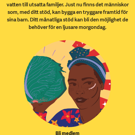
vatten till utsatta familjer. Just nu finns det människor
som, med ditt stöd, kan bygga en tryggare framtid för
sina barn. Ditt månatliga stöd kan bli den möjlighet de
behöver för en ljusare morgondag.
Bli medlem