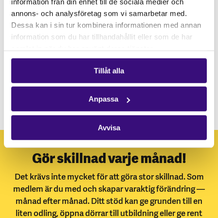
information från din enhet till de sociala medier och
annons- och analysföretag som vi samarbetar med.
Dessa kan i sin tur kombinera informationen med annan
information som du har tillhandahållit eller som de har
samlat in när du har använt deras tjänster.
Tillåt alla
Anpassa
Avvisa
Gör skillnad varje månad!
Det krävs inte mycket för att göra stor skillnad. Som
medlem är du med och skapar varaktig förändring —
månad efter månad. Ditt stöd kan ge grunden till en
liten odling, öppna dörrar till utbildning eller ge rent