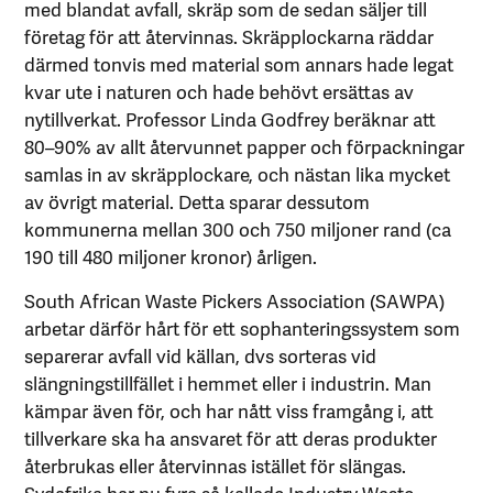
med blandat avfall, skräp som de sedan säljer till
företag för att återvinnas. Skräpplockarna räddar
därmed tonvis med material som annars hade legat
kvar ute i naturen och hade behövt ersättas av
nytillverkat. Professor Linda Godfrey beräknar att
80–90% av allt återvunnet papper och förpackningar
samlas in av skräpplockare, och nästan lika mycket
av övrigt material. Detta sparar dessutom
kommunerna mellan 300 och 750 miljoner rand (ca
190 till 480 miljoner kronor) årligen.
South African Waste Pickers Association (SAWPA)
arbetar därför hårt för ett sophanteringssystem som
separerar avfall vid källan, dvs sorteras vid
slängningstillfället i hemmet eller i industrin. Man
kämpar även för, och har nått viss framgång i, att
tillverkare ska ha ansvaret för att deras produkter
återbrukas eller återvinnas istället för slängas.
Sydafrika har nu fyra så kallade Industry Waste