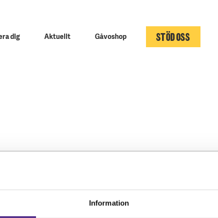
STÖD OSS
ra dig
Aktuellt
Gåvoshop
Kontakta oss
Följ oss
Hitta kontaktperson
Facebook
Information
Pressrum
Instagram