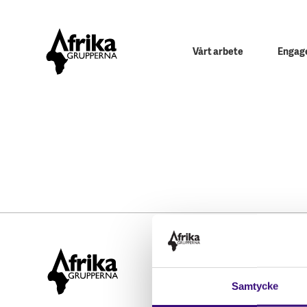
Vårt arbete
Engage
Hitta snabbt
STÖD OSS
Samtycke
Engagera dig