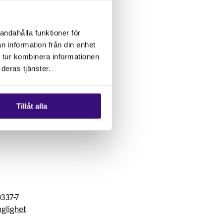
andahålla funktioner för
n information från din enhet
 tur kombinera informationen
deras tjänster.
Tillåt alla
0337-7
nglighet