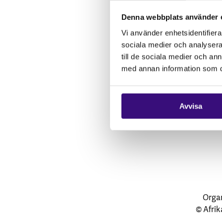
Vårt arbete
Denna webbplats använder 
Gåvoshop
Vi använder enhetsidentifierar
sociala medier och analysera 
till de sociala medier och a
med annan information som du 
Avvisa
Organ
© Afrik