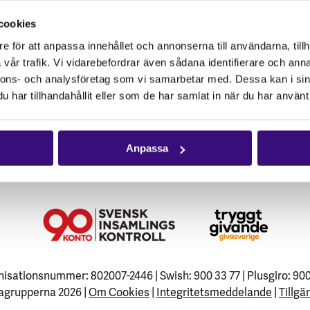
cookies
e för att anpassa innehållet och annonserna till användarna, tillh
vår trafik. Vi vidarebefordrar även sådana identifierare och anna
nnons- och analysföretag som vi samarbetar med. Dessa kan i sin
har tillhandahållit eller som de har samlat in när du har använt 
Anpassa
isationsnummer: 802007-2446 | Swish: 900 33 77 | Plusgiro: 90
agrupperna 2026 |
Om Cookies
|
Integritetsmeddelande
|
Tillgä