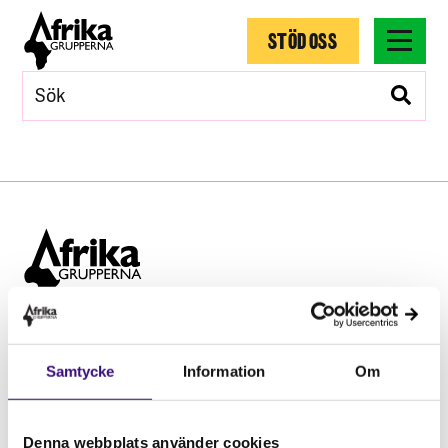
STÖD OSS
Hitta snabbt
Samtycke
Information
Om
STÖD OSS
Engagera dig
Vårt arbete
Denna webbplats använder cookies