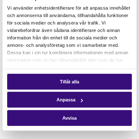
Gåvoshop
Vi använder enhetsidentifierare för att anpassa innehållet
och annonserna till användarna, tillhandahålla funktioner
Kontakta oss
för sociala medier och analysera vår trafik. Vi
Hitta kontaktperson
vidarebefordrar även sådana identifierare och annan
Pressrum
information från din enhet till de sociala medier och
annons- och analysföretag som vi samarbetar med.
Följ oss
Dessa kan i sin tur kombinera informationen med annan
Facebook
information som du har tillhandahållit eller som de har
samlat in när du har använt deras tjänster.
Instagram
Nyhetsbrev
Tillåt alla
Få vårt nyhetsbrev
Anpassa
Avvisa