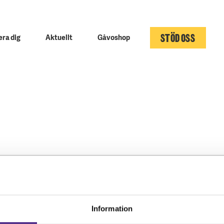
STÖD OSS
ra dig
Aktuellt
Gåvoshop
Kontakta oss
Följ oss
Hitta kontaktperson
Facebook
Information
Pressrum
Instagram