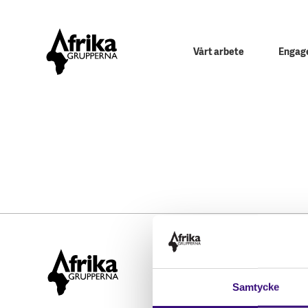
Vårt arbete
Engage
Hitta snabbt
STÖD OSS
Samtycke
Engagera dig