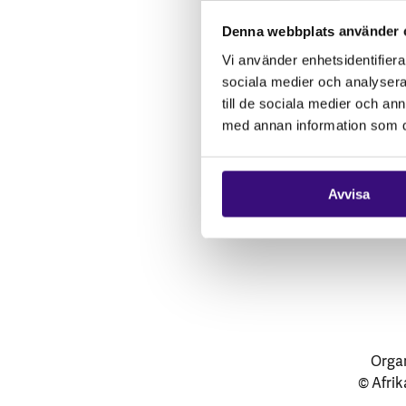
Vårt arbete
Denna webbplats använder 
Gåvoshop
Vi använder enhetsidentifierar
sociala medier och analysera 
till de sociala medier och a
med annan information som du 
Avvisa
Organ
© Afrik