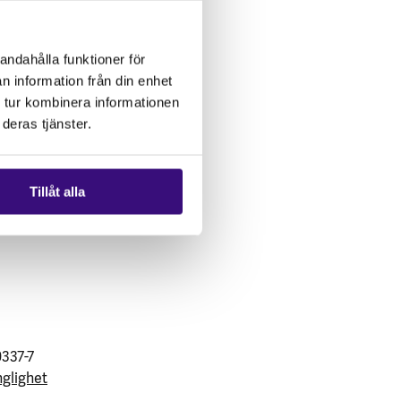
andahålla funktioner för
n information från din enhet
 tur kombinera informationen
deras tjänster.
Tillåt alla
0337-7
nglighet