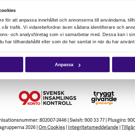
cookies
e för att anpassa innehållet och annonserna till användarna, tillh
vår trafik. Vi vidarebefordrar även sådana identifierare och anna
nnons- och analysföretag som vi samarbetar med. Dessa kan i sin
har tillhandahållit eller som de har samlat in när du har använt 
Anpassa
isationsnummer: 802007-2446 | Swish: 900 33 77 | Plusgiro: 90
agrupperna 2026 |
Om Cookies
|
Integritetsmeddelande
|
Tillgä