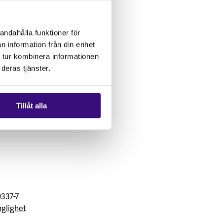
andahålla funktioner för
n information från din enhet
 tur kombinera informationen
deras tjänster.
Tillåt alla
0337-7
nglighet