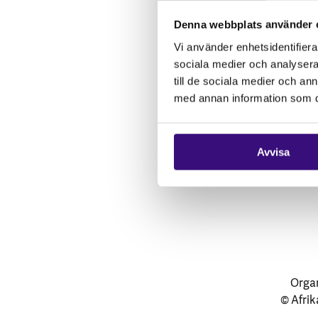
Vårt arbete
Denna webbplats använder 
Gåvoshop
Vi använder enhetsidentifierar
sociala medier och analysera 
till de sociala medier och a
med annan information som du 
Avvisa
Organ
© Afrik