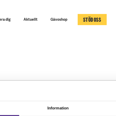
STÖD OSS
ra dig
Aktuellt
Gåvoshop
Kontakta oss
Följ oss
Hitta kontaktperson
Facebook
Information
Pressrum
Instagram