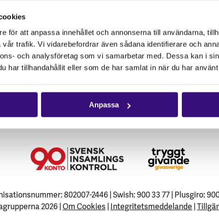
cookies
e för att anpassa innehållet och annonserna till användarna, tillh
vår trafik. Vi vidarebefordrar även sådana identifierare och anna
nnons- och analysföretag som vi samarbetar med. Dessa kan i sin
har tillhandahållit eller som de har samlat in när du har använt 
Anpassa
isationsnummer: 802007-2446 | Swish: 900 33 77 | Plusgiro: 90
agrupperna 2026 |
Om Cookies
|
Integritetsmeddelande
|
Tillgä