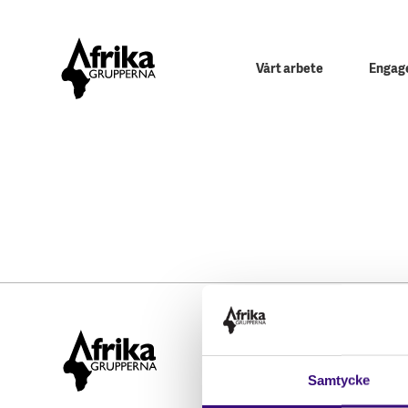
Vårt arbete
Engage
Hitta snabbt
STÖD OSS
Samtycke
Engagera dig