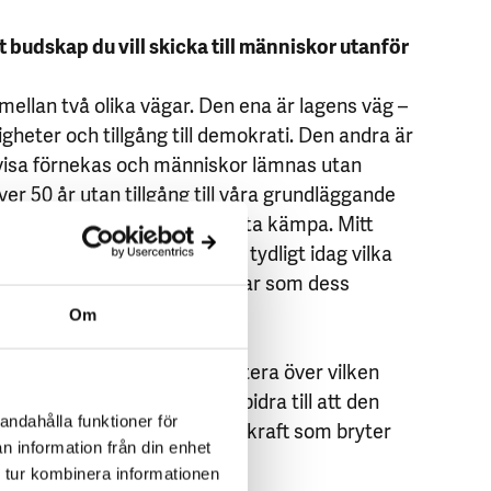
t budskap du vill skicka till människor utanför
, mellan två olika vägar. Den ena är lagens väg –
igheter och tillgång till demokrati. Den andra är
visa förnekas och människor lämnas utan
 över 50 år utan tillgång till våra grundläggande
inget annat val än att fortsätta kämpa. Mitt
r lika med samtycke. Vi ser tydligt idag vilka
 rättvisa och vilka som agerar som dess
bli medskyldig.”
Om
 Brahim oss alla att reflektera över vilken
da inför ockupationen är att bidra till att den
andahålla funktioner för
solidaritet kan däremot bli en kraft som bryter
n information från din enhet
 tur kombinera informationen