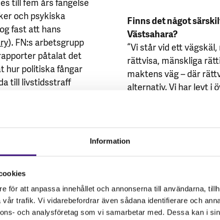
 till fem års fängelse
jker och psykiska
Finns det något särskil
log fast att hans
Västsahara?
ary
). FN:s arbetsgrupp
“Vi står vid ett vägskäl
rapporter påtalat det
rättvisa, mänskliga rätt
t hur politiska fångar
maktens väg – där rätt
 till livstidsstraff
alternativ. Vi har levt i
rättigheter, men vi har 
budskap är att tystnad ä
 Han arbetar idag för
krafter som kämpar för
ra, för att ge röst åt de
fiender. Att tiga är att 
Information
de, och för att bryta den
En tisdagförmiddag i
Med dessa ord uppmanar
or och berättade om
cookies
sida vi står på. Att blun
e för att anpassa innehållet och annonserna till användarna, tillh
fortsätter. Att agera i 
vår trafik. Vi vidarebefordrar även sådana identifierare och anna
tystnaden.
ängelsetiden jämfört
nnons- och analysföretag som vi samarbetar med. Dessa kan i sin