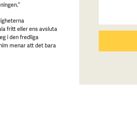
aningen.”
tigheterna
a fritt eller ens avsluta
teg i den fredliga
him menar att det bara