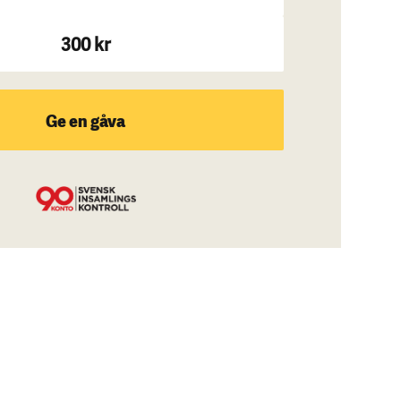
300 kr
Ge en gåva