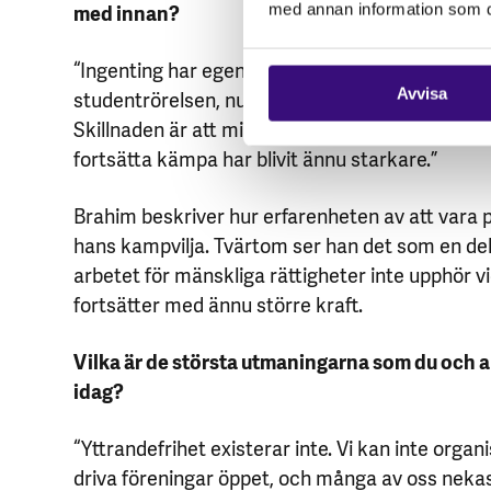
med innan?
med annan information som du 
“Ingenting har egentligen förändrats. Före fängel
studentrörelsen, nu är jag aktiv i en människor
Avvisa
Skillnaden är att mitt engagemang har fördjupats
fortsätta kämpa har blivit ännu starkare.”
Brahim beskriver hur erfarenheten av att vara po
hans kampvilja. Tvärtom ser han det som en del
arbetet för mänskliga rättigheter inte upphör vi
fortsätter med ännu större kraft.
Vilka är de största utmaningarna som du och a
idag?
“Yttrandefrihet existerar inte. Vi kan inte organi
driva föreningar öppet, och många av oss nekas 