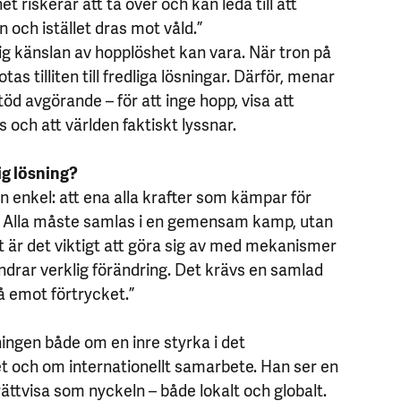
t riskerar att ta över och kan leda till att
n och istället dras mot våld.”
ig känslan av hopplöshet kan vara. När tron på
tas tilliten till fredliga lösningar. Därför, menar
stöd avgörande – för att inge hopp, visa att
 och att världen faktiskt lyssnar.
ig lösning?
n enkel: att ena alla krafter som kämpar för
. Alla måste samlas i en gemensam kamp, utan
llt är det viktigt att göra sig av med mekanismer
indrar verklig förändring. Det krävs en samlad
tå emot förtrycket.”
ingen både om en inre styrka i det
t och om internationellt samarbete. Han ser en
ttvisa som nyckeln – både lokalt och globalt.