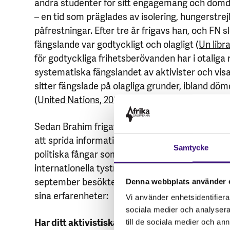
andra studenter för sitt engagemang och dömdes
– en tid som präglades av isolering, hungerstre
påfrestningar. Efter tre år frigavs han, och FN s
fängslande var godtyckligt och olagligt (
Un libr
för godtyckliga frihetsberövanden har i otaliga 
systematiska fängslandet av aktivister och visa
sitter fängslade på olagliga grunder, ibland dömda
(
United Nations, 2023
).
Sedan Brahim frigavs har han fortsatt sin kamp.
att sprida information om situationen i Västsaha
Samtycke
politiska fångar som fortfarande sitter inspärra
internationella tystnaden kring ockupationen. 
september besökte han Afrikagruppernas kont
Denna webbplats använder 
sina erfarenheter:
Vi använder enhetsidentifierar
sociala medier och analysera 
Har ditt aktivistiska arbete förändrats efter f
till de sociala medier och a