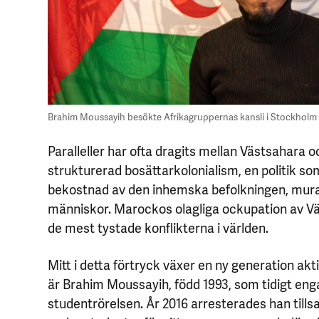
Brahim Moussayih besökte Afrikagruppernas kansli i Stockholm 
Paralleller har ofta dragits mellan Västsahara o
strukturerad bosättarkolonialism, en politik so
bekostnad av den inhemska befolkningen, mu
människor. Marockos olagliga ockupation av V
de mest tystade konflikterna i världen.
Mitt i detta förtryck växer en ny generation akt
är Brahim Moussayih, född 1993, som tidigt eng
studentrörelsen. År 2016 arresterades han til