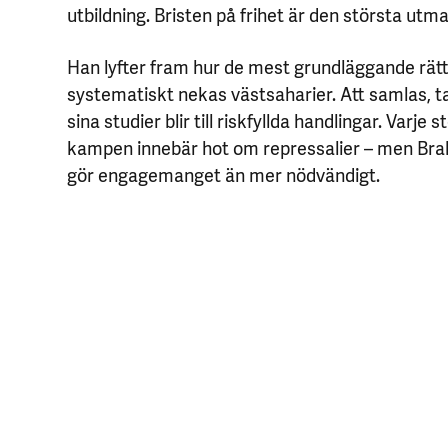
utbildning. Bristen på frihet är den största utm
Han lyfter fram hur de mest grundläggande rät
systematiskt nekas västsaharier. Att samlas, tal
sina studier blir till riskfyllda handlingar. Varje s
kampen innebär hot om repressalier – men Bra
gör engagemanget än mer nödvändigt.