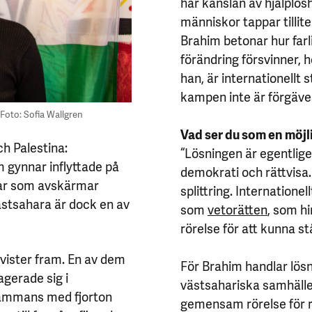
här känslan av hjälplöshe
människor tappar tillite
Brahim betonar hur farl
förändring försvinner, ho
han, är internationellt 
kampen inte är förgäves
Foto: Sofia Wallgren
Vad ser du som en möjl
ch Palestina:
“Lösningen är egentlige
m gynnar inflyttade på
demokrati och rättvisa
rar som avskärmar
splittring. Internatione
ästsahara är dock en av
som
vetorätten
, som h
rörelse för att kunna s
ivister fram. En av dem
För Brahim handlar lösn
agerade sig i
västsahariska samhälle
lsammans med fjorton
gemensam rörelse för rä