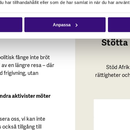
har tillhandahållit eller som de har samlat in när du har använt 
set var jag aktiv i
ättsorganisation.
Anpassa
, och min vilja att
Stötta 
litisk fånge inte bröt
 av en längre resa – där
Stöd Afri
d frigivning, utan
rättigheter oc
ndra aktivister möter
sera oss, vi kan inte
också tillgång till