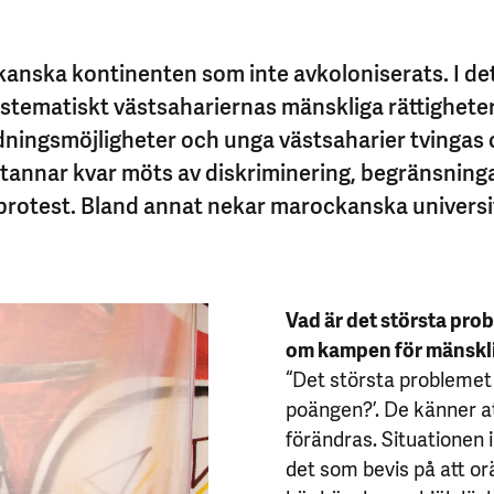
kanska kontinenten som inte avkoloniserats. I de
ematiskt västsahariernas mänskliga rättigheter
dningsmöjligheter och unga västsaharier tvingas o
 stannar kvar möts av diskriminering, begränsning
v protest. Bland annat nekar marockanska universi
Vad är det största pro
om kampen för mänskli
“Det största problemet 
poängen?’. De känner a
förändras. Situationen 
det som bevis på att or