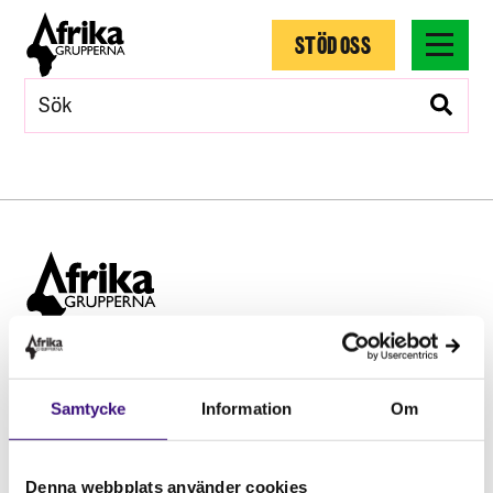
STÖD OSS
Hitta snabbt
Samtycke
Information
Om
STÖD OSS
Engagera dig
Vårt arbete
Denna webbplats använder cookies