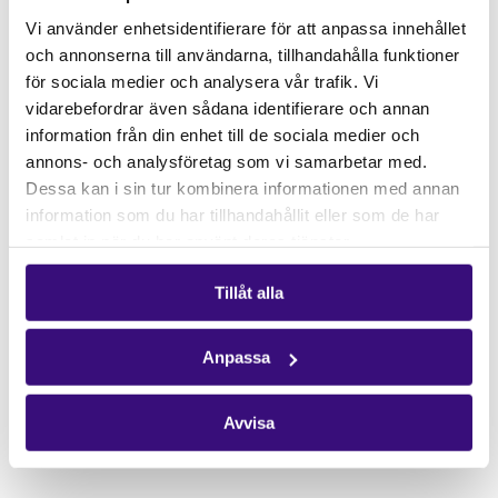
Gåvoshop
Vi använder enhetsidentifierare för att anpassa innehållet
och annonserna till användarna, tillhandahålla funktioner
Kontakta oss
för sociala medier och analysera vår trafik. Vi
Hitta kontaktperson
vidarebefordrar även sådana identifierare och annan
Pressrum
information från din enhet till de sociala medier och
annons- och analysföretag som vi samarbetar med.
Följ oss
Dessa kan i sin tur kombinera informationen med annan
Facebook
information som du har tillhandahållit eller som de har
samlat in när du har använt deras tjänster.
Instagram
Nyhetsbrev
Tillåt alla
Få vårt nyhetsbrev
Anpassa
Avvisa