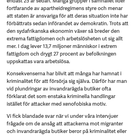
endast 25 år sedan. Många grupper i samhället lider
fortfarande av apartheidregimens styre och menar
att staten är ansvariga för att deras situation inte har
förbättrats sedan införandet av demokratin. Trots att
den sydafrikanska ekonomin växer så breder den
extrema fattigdomen och arbetslösheten ut sig allt
mer. I dag lever 13,7 miljoner människor i extrem
fattigdom och drygt 27 procent av befolkningen
uppskattas vara arbetslösa.
Konsekvenserna har blivit att många har hamnat i
kriminalitet för att försörja sig själva. Därför har man
vid plundringar av invandrarägda butiker ofta
förklarat det som enstaka kriminella handlingar
istället för attacker med xenofobiska motiv.
Vi fick blandade svar när vi under våra intervjuer
frågade om de ansåg att attackerna mot migranter
och invandrarägda butiker beror på kriminalitet eller