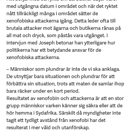
med utgångna datum i området och när det ryktet
nått tillräckligt många i området sätter de
xenofobiska attackerna igång. Detta leder ofta till
brutala attacker mot ägarna och butikerna rånas på
all mat och dryck, som påstås vara utgånget. I
intervjun med Joseph betonar han ytterligare hur
politikerna har ett betydande ansvar för de
xenofobiska attackerna.
– Människor som plundrar är inte de vi ska anklaga.
De utnyttjar bara situationen och plundrar för att
förbättra sin situation, trots att maten de samlar ihop
bara räcker under en kort period.
Resultatet av xenofobin och attackerna är att en stor
grupp människor varken känner sig säkra eller att de
hör hemma i Sydafrika. Särskilt då myndigheter inte
tagit ett tydligt avstånd från xenofobi har det
resulterat i mer våld och utanförskap.