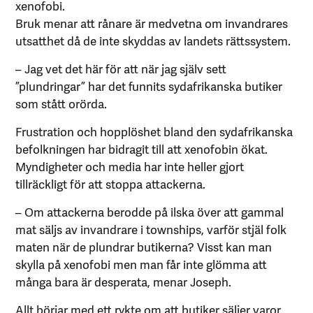
xenofobi.
Bruk menar att rånare är medvetna om invandrares
utsatthet då de inte skyddas av landets rättssystem.
– Jag vet det här för att när jag själv sett
”plundringar” har det funnits sydafrikanska butiker
som stått orörda.
Frustration och hopplöshet bland den sydafrikanska
befolkningen har bidragit till att xenofobin ökat.
Myndigheter och media har inte heller gjort
tillräckligt för att stoppa attackerna.
– Om attackerna berodde på ilska över att gammal
mat säljs av invandrare i townships, varför stjäl folk
maten när de plundrar butikerna? Visst kan man
skylla på xenofobi men man får inte glömma att
många bara är desperata, menar Joseph.
Allt börjar med ett rykte om att butiker säljer varor