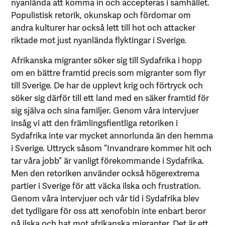
nyanlända att komma in och accepteras i samhället.
Populistisk retorik, okunskap och fördomar om
andra kulturer har också lett till hot och attacker
riktade mot just nyanlända flyktingar i Sverige.
Afrikanska migranter söker sig till Sydafrika i hopp
om en bättre framtid precis som migranter som flyr
till Sverige. De har de upplevt krig och förtryck och
söker sig därför till ett land med en säker framtid för
sig själva och sina familjer. Genom våra intervjuer
insåg vi att den främlingsfientliga retoriken i
Sydafrika inte var mycket annorlunda än den hemma
i Sverige. Uttryck såsom ”Invandrare kommer hit och
tar våra jobb” är vanligt förekommande i Sydafrika.
Men den retoriken använder också högerextrema
partier i Sverige för att väcka ilska och frustration.
Genom våra intervjuer och vår tid i Sydafrika blev
det tydligare för oss att xenofobin inte enbart beror
på ilska och hat mot afrikanska migranter. Det är ett