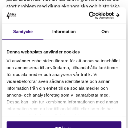
stort problem med djupa ekonomiska och historiska
rötter som lett till grav ojämlikhet, såväl i Sverige
som i Sydafrika.
I dag kommer förtrycket mot afrikanska migranter i
Samtycke
Information
Om
olika former och finns runt om i världen, den är en
sammanflätning av afro-och xenofobi. De
Denna webbplats använder cookies
upplevelser som Joseph, Sarah, Christian och Bruk
beskriver är långt ifrån unika och berättar om hur
Vi använder enhetsidentifierare för att anpassa innehållet
absolut livsavgörande situationen är. Dessa
och annonserna till användarna, tillhandahålla funktioner
berättelser ställer krav på att vi alla behöver
för sociala medier och analysera vår trafik. Vi
synliggöra de strukturer som tillåter den xenofobiska
vidarebefordrar även sådana identifierare och annan
diskursen som svept över världen, förstå deras
information från din enhet till de sociala medier och
bakgrund för att sedan kunna utmana dem.
annons- och analysföretag som vi samarbetar med.
Dessa kan i sin tur kombinera informationen med annan
Text:
Sofie Bariamikael och Aysha Badume
information som du har tillhandahållit eller som de har
samlat in när du har använt deras tjänster.