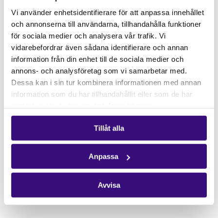
Gåvoshop
Vi använder enhetsidentifierare för att anpassa innehållet
och annonserna till användarna, tillhandahålla funktioner
Kontakta oss
för sociala medier och analysera vår trafik. Vi
Hitta kontaktperson
vidarebefordrar även sådana identifierare och annan
Pressrum
information från din enhet till de sociala medier och
annons- och analysföretag som vi samarbetar med.
Följ oss
Dessa kan i sin tur kombinera informationen med annan
Facebook
information som du har tillhandahållit eller som de har
samlat in när du har använt deras tjänster.
Instagram
Nyhetsbrev
Tillåt alla
Få vårt nyhetsbrev
Anpassa
Avvisa