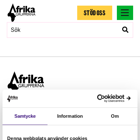
STÖD OSS
Hitta snabbt
Samtycke
Information
Om
STÖD OSS
Engagera dig
Vårt arbete
Denna webbplats använder cookies