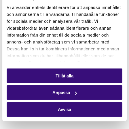
Gåvoshop
Vi använder enhetsidentifierare för att anpassa innehållet
och annonserna till användarna, tillhandahålla funktioner
Kontakta oss
för sociala medier och analysera vår trafik. Vi
Hitta kontaktperson
vidarebefordrar även sådana identifierare och annan
Pressrum
information från din enhet till de sociala medier och
annons- och analysföretag som vi samarbetar med.
Följ oss
Dessa kan i sin tur kombinera informationen med annan
Facebook
information som du har tillhandahållit eller som de har
samlat in när du har använt deras tjänster.
Instagram
Nyhetsbrev
Tillåt alla
Få vårt nyhetsbrev
Anpassa
Avvisa