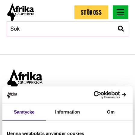
STÖD OSS
Hitta snabbt
Samtycke
Information
Om
STÖD OSS
Engagera dig
Vårt arbete
Denna webbplats använder cookies