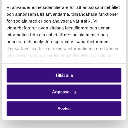
Gåvoshop
Vi använder enhetsidentifierare för att anpassa innehållet
och annonserna till användarna, tillhandahålla funktioner
Kontakta oss
för sociala medier och analysera vår trafik. Vi
Hitta kontaktperson
vidarebefordrar även sådana identifierare och annan
Pressrum
information från din enhet till de sociala medier och
annons- och analysföretag som vi samarbetar med.
Följ oss
Dessa kan i sin tur kombinera informationen med annan
Facebook
information som du har tillhandahållit eller som de har
samlat in när du har använt deras tjänster.
Instagram
Nyhetsbrev
Tillåt alla
Få vårt nyhetsbrev
Anpassa
Avvisa