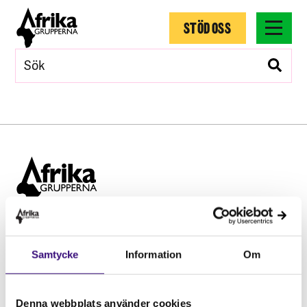
STÖD OSS
Hitta snabbt
Samtycke
Information
Om
STÖD OSS
Engagera dig
Vårt arbete
Denna webbplats använder cookies