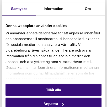
abort. Fem verkar inte längre i Sydafrika men
Samtycke
Information
Om
safe2choose stödjer fortfarande människor i landet
som vill göra en säker abort. Trots att abort är lagligt i
Sydafrika är hälften av aborterna som utförs osäkra.
Denna webbplats använder cookies
Vi använder enhetsidentifierare för att anpassa innehållet
och annonserna till användarna, tillhandahålla funktioner
för sociala medier och analysera vår trafik. Vi
vidarebefordrar även sådana identifierare och annan
information från din enhet till de sociala medier och
annons- och analysföretag som vi samarbetar med.
Dessa kan i sin tur kombinera informationen med annan
information som du har tillhandahållit eller som de har
samlat in när du har använt deras tjänster.
Tillåt alla
Teresia Bella Nelumbu,Florence Khaxas, Vimbainsashe Makenza,
Anpassa
Ntando Ndlovu och Tommy från Y-Fem utanför deras kontor i