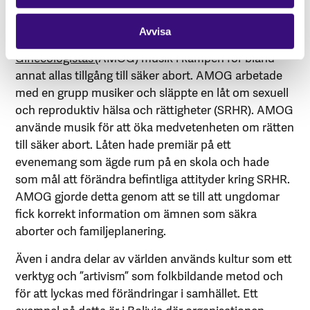
Windhoek, Namibia 2022. Foto: Sofia Wallgren
I Moçambique använder
The Associação
Avvisa
Moçambicana de Obstetras e
Ginecologistas
(AMOG) musik i kampen för bland
annat allas tillgång till säker abort. AMOG arbetade
med en grupp musiker och släppte en låt om sexuell
och reproduktiv hälsa och rättigheter (SRHR). AMOG
använde musik för att öka medvetenheten om rätten
till säker abort. Låten hade premiär på ett
evenemang som ägde rum på en skola och hade
som mål att förändra befintliga attityder kring SRHR.
AMOG gjorde detta genom att se till att ungdomar
fick korrekt information om ämnen som säkra
aborter och familjeplanering.
Även i andra delar av världen används kultur som ett
verktyg och ”artivism” som folkbildande metod och
för att lyckas med förändringar i samhället. Ett
exempel på detta är i Bolivia där organisationen