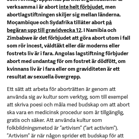
verksamma i är abort
inte helt förbjudet
, men
abortlagstiftningen skiljer sig mellan länderna.
Moçambique och Sydafrika tillåter abort
på
begäran upp till gravidvecka 12
. I Namibia och
Zimbabwe är det förbjudet att göra abort utom i fall
som rör incest, våldtäkt eller där moderns eller
fostrets liv är i fara. Angolas lagstiftning förbjuder
abort med undantag för om fostret är dödfött, om
kvinnans liv är i fara eller om graviditeten är ett
resultat av sexuella övergrepp.
Ett sätt att arbeta för aborträtten är genom att
använda sig av kultur som verktyg, som till exempel
att skriva poesi och måla med budskap om att abort
ska vara en medicinsk procedur som är tillgänglig,
gratis och säker. Att använda kultur som
folkbildningsmetod är ”artivism” (”art activism”).
”Artivism” är när någon sprider ett budskap för att