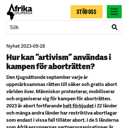
STÖD OSS
Nyhet 2023-09-28
Hur kan ”artivism” användas i
kampen för aborträtten?
Den tjugoåttonde september varje år
uppmärksammas rätten till säker och gratis abort
världen över. Människor protesterar, mobiliserar
och organiserar sig för kampen för aborträtten.
2023 är abort fortfarande
helt förbjudet
i 22 länder
och många andra länder har restriktiva abortlagar
som endast i vissa fall tillåter abort. I de 5 länderna
som Afrikagruppernas partnerorganisationer är