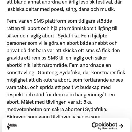
att bland annat anordna en årlig lesbisk festival, där
lesbiska deltar med poesi, sång, dans och musik.
Fem
, var en SMS plattform som tidigare stödde
rätten till abort och hjälpte människors tillgång till
säker och laglig abort i Sydafrika. Fem hjälpte
personer som ville göra en abort både snabbt och
privat då det bara var att skicka ett sms så fick den
gravida ett remiss-SMS till en laglig och säker
abortklinik i sitt närområde. Fem anordnade en
konsttävling i Gauteng, Sydafrika, där konstnärer fick
möjlighet att diskutera abort, som fortfarande anses
vara tabu, och sprida ett positivt budskap med
respekt och stöd för dem som har genomgått en
abort. Målet med tävlingen var att öka
medvetenheten om säkra aborter i Sydafrika.
Bidragen som vann tävlingen visades som
väggmålningar på olika platser i Gauteng.
Konstnärerna öppnade upp en debatt för säker