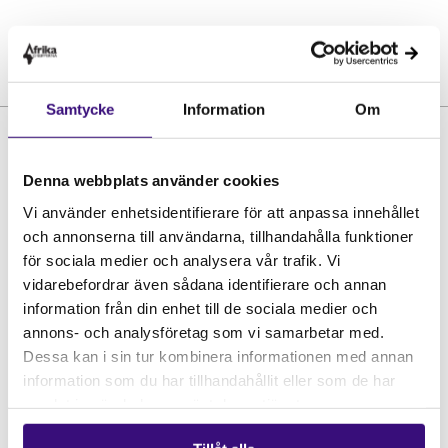
Samtycke
Information
Om
Denna webbplats använder cookies
Vi använder enhetsidentifierare för att anpassa innehållet
och annonserna till användarna, tillhandahålla funktioner
för sociala medier och analysera vår trafik. Vi
Hitta snabbt
vidarebefordrar även sådana identifierare och annan
information från din enhet till de sociala medier och
STÖD OSS
annons- och analysföretag som vi samarbetar med.
Engagera dig
Dessa kan i sin tur kombinera informationen med annan
Vårt arbete
information som du har tillhandahållit eller som de har
Gåvoshop
samlat in när du har använt deras tjänster.
Kontakta oss