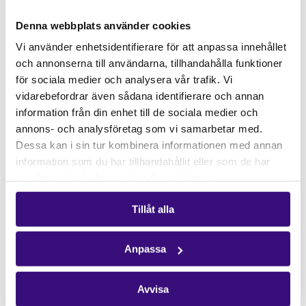
Hitta snabbt
STÖD OSS
Denna webbplats använder cookies
Engagera dig
Vi använder enhetsidentifierare för att anpassa innehållet
Vårt arbete
och annonserna till användarna, tillhandahålla funktioner
Gåvoshop
för sociala medier och analysera vår trafik. Vi
vidarebefordrar även sådana identifierare och annan
Kontakta oss
information från din enhet till de sociala medier och
Hitta kontaktperson
annons- och analysföretag som vi samarbetar med.
Pressrum
Dessa kan i sin tur kombinera informationen med annan
information som du har tillhandahållit eller som de har
Följ oss
samlat in när du har använt deras tjänster.
Facebook
Instagram
Tillåt alla
Nyhetsbrev
Anpassa
Få vårt nyhetsbrev
Avvisa