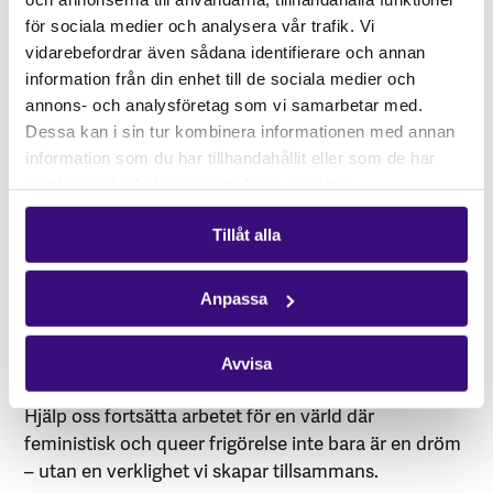
för sociala medier och analysera vår trafik. Vi
vidarebefordrar även sådana identifierare och annan
information från din enhet till de sociala medier och
annons- och analysföretag som vi samarbetar med.
Demonstration i samband med träffen. Foto: ILRIG
Dessa kan i sin tur kombinera informationen med annan
Ditt bidrag gör skillnad.
information som du har tillhandahållit eller som de har
Genom att stötta ILRIG hjälper du till att skapa fler
samlat in när du har använt deras tjänster.
rum där kvinnor och queera personer kan lära, växa
och bygga kraft tillsammans. Du stärker
Tillåt alla
gräsrotsrörelser som står emot hat och ojämlikhet,
och du investerar i en framtid där alla människor,
Anpassa
oavsett genus eller andra identiteter får blomstra –
fritt och jämlikt.
Avvisa
Ge en gåva idag.
Hjälp oss fortsätta arbetet för en värld där
feministisk och queer frigörelse inte bara är en dröm
– utan en verklighet vi skapar tillsammans.