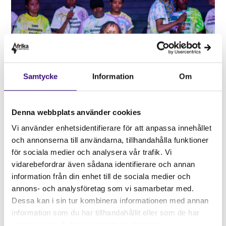
Samtycke
Information
Om
Denna webbplats använder cookies
Dezza framför ”Nami ge a sa Nam/
Your love is your love” – Foto: Iana
Bors
Vi använder enhetsidentifierare för att anpassa innehållet
Lesbisk festival i Windhoek
och annonserna till användarna, tillhandahålla funktioner
för sociala medier och analysera vår trafik. Vi
WLC har under många år arrangerat en lesbisk
vidarebefordrar även sådana identifierare och annan
festival i samarbete med bland andra Y-Fem. Den
information från din enhet till de sociala medier och
namibiska festivalen utmanar och ifrågasätter den
annons- och analysföretag som vi samarbetar med.
djupt rotade homofobin som fortfarande dominerar i
Dessa kan i sin tur kombinera informationen med annan
Namibia. Lesbiska upplever diskriminering, våld, hat,
information som du har tillhandahållit eller som de har
demonisering och social exkludering i familjen,
samlat in när du har använt deras tjänster.