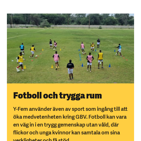
Fotboll och trygga rum
Y-Fem använder även av sport som ingång till att
öka medvetenheten kring GBV. Fotboll kan vara
en väg in i en trygg gemenskap utan våld, där
flickor och unga kvinnor kan samtala om sina
verkligheter och få stöd.