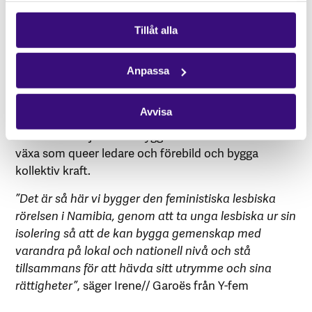
samhället, skolan, sjukvården och kyrkan. Lbq-
kvinnor från Namibia och flera grannländer samlas i
Tillåt alla
Windhoek för att bygga vänskap och solidaritet,
utbyta erfarenheter och kunskaper och samtidigt ta
Anpassa
sig an det offentliga rummet för att dela sina
erfarenheter genom olika konstnärliga uttryck, som
Avvisa
dans, poesi, musik och olika typer av uppträdanden.
Festivalen erbjuder ett tryggt och stärkande rum att
växa som queer ledare och förebild och bygga
kollektiv kraft.
”Det är så här vi bygger den feministiska lesbiska
rörelsen i Namibia, genom att ta unga lesbiska ur sin
isolering så att de kan bygga gemenskap med
varandra på lokal och nationell nivå och stå
tillsammans för att hävda sitt utrymme och sina
rättigheter”
, säger Irene// Garoës från Y-fem