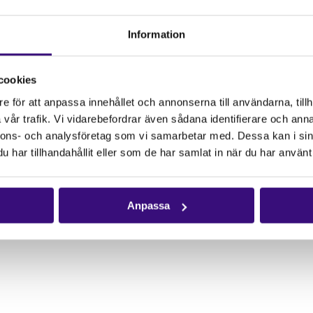
Information
cookies
Kontakta oss
Följ oss
e för att anpassa innehållet och annonserna till användarna, tillh
Hitta kontaktperson
Facebook
vår trafik. Vi vidarebefordrar även sådana identifierare och anna
nnons- och analysföretag som vi samarbetar med. Dessa kan i sin
Pressrum
Instagram
har tillhandahållit eller som de har samlat in när du har använt 
Anpassa