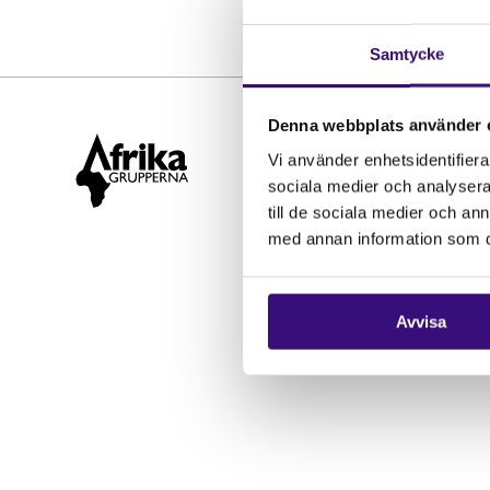
Samtycke
Denna webbplats använder 
Hitta snabbt
Vi använder enhetsidentifierar
STÖD OSS
sociala medier och analysera 
till de sociala medier och a
Engagera dig
med annan information som du 
Vårt arbete
Gåvoshop
Avvisa