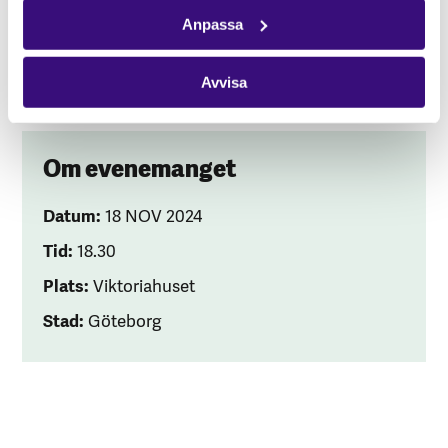
Anpassa
Läs mer om eventet på Facebook:
https://fb.me/e/7rMjutIzs
Avvisa
Om evenemanget
Datum:
18 NOV 2024
Tid:
18.30
Plats:
Viktoriahuset
Stad:
Göteborg