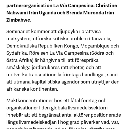
partnerorganisation La Vía Campesina: Christine
Nabwami från Uganda och Brenda Muronda från
Zimbabwe.
Seminariet kommer att djupdyka i orättvisa
matsystem, utforska kritiska problem i Tanzania,
Demokratiska Republiken Kongo, Moçambique och
Sydafrika. Rörelsen La Vía Campesina (Södra och
östra Afrika) är hängivna till att förespråka
småskaliga jordbrukares rättigheter, och att
motverka transnationella företags handlingar, samt
att utmana kapitalistiska agendor som utnyttjar den
afrikanska kontinenten.
Maktkoncentrationer hos ett fåtal företag och
organisationer i den globala livsmedelssektorn
innebär att ett begränsat antal aktörer positionerade
längs livsmedelskedjan i hög grad påverkar vad, var,
när och hur livsmedel odlas, förädlas, distribueras