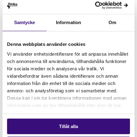
mellan klimatförändringar och land grabbing,
eftersom afrikanska länder håller på att bli ett
huvudmål för koldioxidkreditsystem, vilket förvärrar
Samtycke
Information
Om
miljöförstöring och sociala orättvisor.
Följ med oss när vi utmanar status quo, förespråkar
Denna webbplats använder cookies
rättvisa och arbetar för att bygga ett mer rättvist och
Vi använder enhetsidentifierare för att anpassa innehållet
hållbart livsmedelssystem. Tillsammans kan vi
och annonserna till användarna, tillhandahålla funktioner
förstärka röster, katalysera förändring och skapa en
för sociala medier och analysera vår trafik. Vi
ljusare framtid för alla!
vidarebefordrar även sådana identifierare och annan
information från din enhet till de sociala medier och
Moderator: Göteborg Afrikagrupperna
annons- och analysföretag som vi samarbetar med.
Dessa kan i sin tur kombinera informationen med annan
Panelmedlemmar:
Internationella gäster och
information som du har tillhandahållit eller som de har
representanter från La Vía Campesina: Christine
samlat in när du har använt deras tjänster.
Nabwami från ESAFF Uganda och Brenda Muronda
(LVC sekretariat) från Zimbabwe.
Tillåt alla
Sal 304, Viktoriahuset