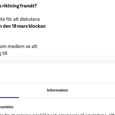
s riktning framåt?
e för att diskutera
 den 18 mars klockan
 som medlem se att
till
er på mail dagen innan
Information
cookies
e för att anpassa innehållet och annonserna till användarna, tillh