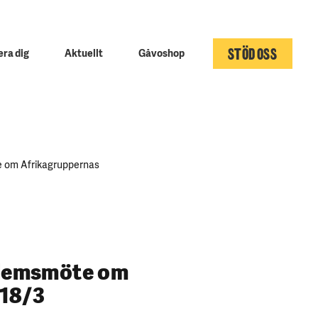
STÖD OSS
ra dig
Aktuellt
Gåvoshop
 om Afrikagruppernas
dlemsmöte om
 18/3