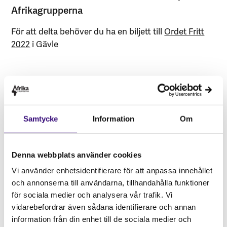
Afrikagrupperna
För att delta behöver du ha en biljett till
Ordet Fritt
2022
i Gävle
Om evenemanget
Samtycke
Information
Om
Datum:
18 MAJ 2022
Tid:
15:45-17:45
Denna webbplats använder cookies
Plats:
ABF Gästrikebygden
Vi använder enhetsidentifierare för att anpassa innehållet
Stad:
Gävle
och annonserna till användarna, tillhandahålla funktioner
för sociala medier och analysera vår trafik. Vi
vidarebefordrar även sådana identifierare och annan
information från din enhet till de sociala medier och