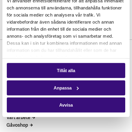
Vi använder enhetsidentifierare för att anpassa innehållet
och annonserna till användarna, tillhandahålla funktioner
för sociala medier och analysera vår trafik. Vi
vidarebefordrar även sådana identifierare och annan
information från din enhet till de sociala medier och
annons- och analysföretag som vi samarbetar med.
Dessa kan i sin tur kombinera informationen med annan
information som du har tillhandahållit eller som de har
samlat in när du har använt deras tjänster.
Tillåt alla
Anpassa
Hitta snabbt
STÖD OSS
Avvisa
Engagera dig
Vårt arbete
Gåvoshop