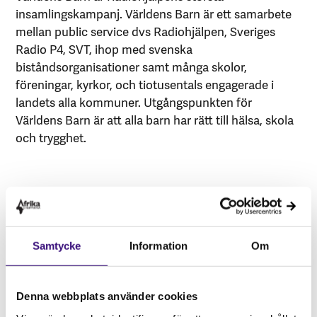
insamlingskampanj. Världens Barn är ett samarbete
mellan public service dvs Radiohjälpen, Sveriges
Radio P4, SVT, ihop med svenska
biståndsorganisationer samt många skolor,
föreningar, kyrkor, och tiotusentals engagerade i
landets alla kommuner. Utgångspunkten för
Världens Barn är att alla barn har rätt till hälsa, skola
och trygghet.
Om evenemanget
Datum:
1 OKT 2021
Samtycke
Information
Om
Tid:
20.00 – 22.00
Plats:
SVT1
Denna webbplats använder cookies