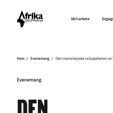
Vårt arbete
Engage
Hem
Evenemang
Den marockanska ockupationen av 
Evenemang
DEN