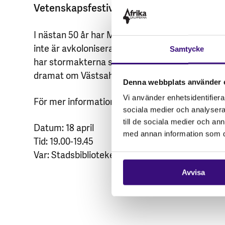
Vetenskapsfestivalen i Göteborg.
I nästan 50 år har Marocko ockuperat delar av
inte är avkoloniserat. Frågan ligger på FN:s bo
Samtycke
har stormakterna sina egna intressen. Vilken rol
dramat om Västsahara?
Denna webbplats använder 
Vi använder enhetsidentifierar
För mer information, vänligen klicka
HÄR
!
sociala medier och analysera 
till de sociala medier och a
Datum: 18 april
med annan information som du 
Tid: 19.00-19.45
Var: Stadsbiblioteket i Göteborg
Avvisa