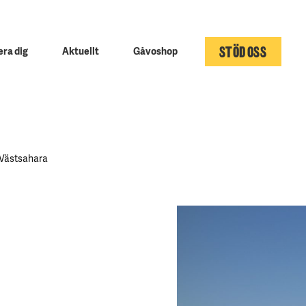
STÖD OSS
ra dig
Aktuellt
Gåvoshop
Västsahara