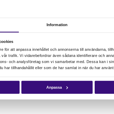
 Västsahara – som ännu
rd, men i säkerhetsrådet
Information
l spelar västvärlden i
cookies
e för att anpassa innehållet och annonserna till användarna, tillh
vår trafik. Vi vidarebefordrar även sådana identifierare och anna
nnons- och analysföretag som vi samarbetar med. Dessa kan i sin
har tillhandahållit eller som de har samlat in när du har använt 
Anpassa