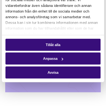
Tid:
10.00 – 16.00
vidarebefordrar även sådana identifierare och annan
information från din enhet till de sociala medier och
Plats:
ABF Stockholm
annons- och analysföretag som vi samarbetar med.
Stad:
Stockholm
Dessa kan i sin tur kombinera informationen med annan
information som du har tillhandahållit eller som de har
samlat in när du har använt deras tjänster.
Tillåt alla
Anpassa
Avvisa