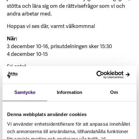
stötta och lära sig om de rättvisefrågor som vi och
andra arbetar med.
Hoppas vi ses där, varmt välkommna!
När:
3 december 10-16, prisutdelningen sker 15:30
4 december 10-15
Fri entré
Var:
ABF-huset, Sveavägen 41 – Lokalen är
tillgänglighetsanpassad.
Samtycke
Information
Om
Denna webbplats använder cookies
Om evenemanget
Vi använder enhetsidentifierare för att anpassa innehållet
och annonserna till användarna, tillhandahålla funktioner
Datum:
3 DEC 2022
för sociala medier och analysera vår trafik. Vi