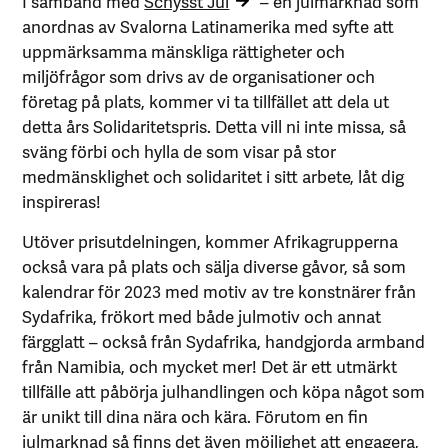
I samband med
Schysst Jul
– en julmarknad som
anordnas av Svalorna Latinamerika med syfte att
uppmärksamma mänskliga rättigheter och
miljöfrågor som drivs av de organisationer och
företag på plats, kommer vi ta tillfället att dela ut
detta års Solidaritetspris. Detta vill ni inte missa, så
sväng förbi och hylla de som visar på stor
medmänsklighet och solidaritet i sitt arbete, låt dig
inspireras!
Utöver prisutdelningen, kommer Afrikagrupperna
också vara på plats och sälja diverse gåvor, så som
kalendrar för 2023 med motiv av tre konstnärer från
Sydafrika, frökort med både julmotiv och annat
färgglatt – också från Sydafrika, handgjorda armband
från Namibia, och mycket mer! Det är ett utmärkt
tillfälle att påbörja julhandlingen och köpa något som
är unikt till dina nära och kära. Förutom en fin
julmarknad så finns det även möjlighet att engagera,