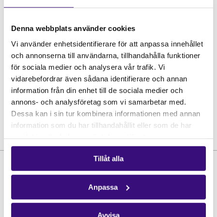
Denna webbplats använder cookies
Vi använder enhetsidentifierare för att anpassa innehållet
och annonserna till användarna, tillhandahålla funktioner
för sociala medier och analysera vår trafik. Vi
vidarebefordrar även sådana identifierare och annan
information från din enhet till de sociala medier och
Bild: Shutterstock
annons- och analysföretag som vi samarbetar med.
Dessa kan i sin tur kombinera informationen med annan
information som du har tillhandahållit eller som de har
samlat in när du har använt deras tjänster.
Tillåt alla
Anpassa
Avvisa