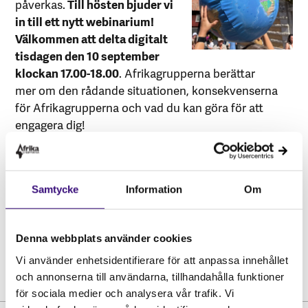
påverkas.
Till hösten bjuder vi
in till ett nytt webinarium!
Välkommen att delta digitalt
tisdagen den 10 september
klockan 17.00-18.00
. Afrikagrupperna berättar
mer om den rådande situationen, konsekvenserna
för Afrikagrupperna och vad du kan göra för att
engagera dig!
Låter det intressant? Maila
post@afrikagrupperna.se
och anmäl dig senast
Samtycke
Information
Om
den 9 september. Inbjudan med zoom-länk kommer
till anmälda per mail!
Denna webbplats använder cookies
Vi använder enhetsidentifierare för att anpassa innehållet
och annonserna till användarna, tillhandahålla funktioner
för sociala medier och analysera vår trafik. Vi