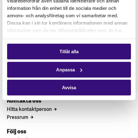
vidarebefordrar även sådana identifierare och annan
information från din enhet till de sociala medier och
annons- och analysföretag som vi samarbetar med.
Dessa kan i sin tur kombinera informationen med annan
information som du har tillhandahållit eller som de har
samlat in när du har använt deras tjänster.
Tillåt alla
Hitta snabbt
STÖD OSS
Engagera dig
Anpassa
Vårt arbete
Gåvoshop
Avvisa
Kontakta oss
Hitta kontaktperson
Pressrum
Följ oss