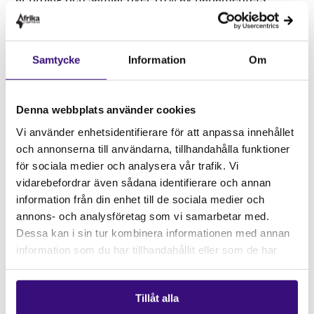
ledamöter, som spänner över hela det politiska fältet.
Vad betyder detta för framtiden i landet, och hur ska
de reformer och mål som parlamentsmajoriteten
Samtycke
Information
Om
enats om kunna genomföras? Och hur påverkas
regionen i södra Afrika och Sydafrika som
Denna webbplats använder cookies
internationell aktör?
Vi använder enhetsidentifierare för att anpassa innehållet
Medverkande:
och annonserna till användarna, tillhandahålla funktioner
för sociala medier och analysera vår trafik. Vi
Henning Melber
, Nordiska Afrikainstitutet
vidarebefordrar även sådana identifierare och annan
Richard Myrenberg
, Sveriges Radios
information från din enhet till de sociala medier och
Afrikakorrespondent
annons- och analysföretag som vi samarbetar med.
Dessa kan i sin tur kombinera informationen med annan
Louise Lindfors,
generalsekreterare,
information som du har tillhandahållit eller som de har
Afrikagrupperna
samlat in när du har använt deras tjänster.
Tillåt alla