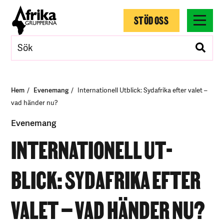
STÖD OSS
Hem
Evenemang
In­ter­na­tio­nell Ut­blick: Syd­af­ri­ka ef­ter va­let –
vad hän­der nu?
Evenemang
IN­TER­NA­TIO­NELL UT­
BLICK: SYD­AF­RI­KA EF­TER
VA­LET – VAD HÄN­DER NU?