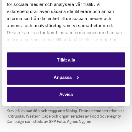
för sociala medier och analysera vår trafik. Vi
vidarebefordrar även sådana identifierare och annan
information från din enhet till de sociala medier och
annons- och analysföretag som vi samarbetar med.
Dessa kan i sin tur kombinera informationen med annan
information som du har tillhandahållit eller som de har
samlat in när du har använt deras tjänster.
Tillåt alla
Anpassa
Avvisa
Lantarbetare på strejk under jordbruksupproret 2012/13 i Sydafrika.
Krav på levnadslön och trygg anställning. Denna demonstration var
i Citrusdal, Western Cape och organiserades av Food Sovereignty
Campaign som stöds av
SPP
Foto: Agnes Nygren