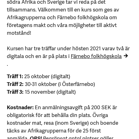
södra Afrika och Sverige tar vi reda på det
tillsammans. Välkommen till en kurs som ges av
Afrikagrupperna och Färnebo folkhögskola om
företagens makt och våra möjligheter till aktivt
motstånd!
Kursen har tre träffar under hösten 2021 varav två är
digitala och en är på plats i
Färnebo folkhögskola
.
Träff 1:
25 oktober (digitalt)
Träff 2:
30-31 oktober (i Österfärnebo)
Träff 3:
15 november (digitalt)
Kostnader:
En anmälningsavgift på 200 SEK är
obligatorisk för att behålla din plats. Övriga
kostnader mat, resa (inom Sverige) och boende
täcks av Afrikagrupperna för de 25 först
anmälda.
OBS!
Begränsat antal platser gäller.