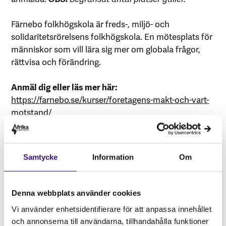
Färnebo folkhögskola är freds-, miljö- och
solidaritetsrörelsens folkhögskola. En mötesplats för
människor som vill lära sig mer om globala frågor,
rättvisa och förändring.
Anmäl dig eller läs mer här:
https://farnebo.se/kurser/foretagens-makt-och-vart-
motstand/
Samtycke
Information
Om
Om evenemanget
Datum:
30 OKT 2021
Denna webbplats använder cookies
Plats:
Färnebo Folkhögskola
Vi använder enhetsidentifierare för att anpassa innehållet
och annonserna till användarna, tillhandahålla funktioner
Stad:
Österfärnebo