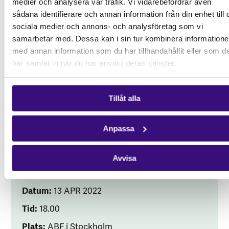
medier och analysera vår trafik. Vi vidarebefordrar även
Programmet är fullspäckad med intressanta
sådana identifierare och annan information från din enhet till 
talare och modereras av bland annat
sociala medier och annons- och analysföretag som vi
Afrikagruppernas Annika Lillemets!
samarbetar med. Dessa kan i sin tur kombinera information
med annan information som du har tillhandahållit eller som d
har samlat in när du har använt deras tjänster.
Här hittar du eventet, mer information och
fördjupande läsning:
https://www.facebook.com/events/15385047731
Tillåt alla
Anpassa
Avvisa
Om evenemanget
Datum:
13 APR 2022
Tid:
18.00
Plats:
ABF i Stockholm