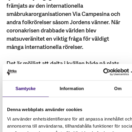
främjats av den internationella
småbrukarorganisationen Via Campesina och
andra folkrörelser såsom Jordens vänner. När
coronakrisen drabbade världen blev
matsuveränitet en viktig fråga för väldigt
många internationella rörelser.
Det är möjligt att delta i kvällen både på plats
och via zoom. Hybridmötet kommer att bestå
av två delar, den första på engelska om
matsuveränitet och världsordningen, den andra
Samtycke
Information
Om
på svenska med fokus på kampanjen ”Utan
bönder, ingen civil beredskap”. Kvällen hålls i
Denna webbplats använder cookies
samband med småbrukarens kampdag den 17
Vi använder enhetsidentifierare för att anpassa innehållet oc
april.
annonserna till användarna, tillhandahålla funktioner för socia