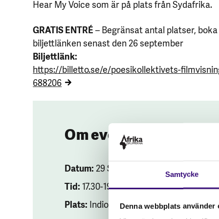
Hear My Voice som är på plats från Sydafrika.
GRATIS ENTRÉ
– Begränsat antal platser, boka 
biljettlänken senast den 26 september
Biljettlänk:
https://billetto.se/e/poesikollektivets-filmvisni
688206
Om evenemanget
Datum:
29 SEP 2022
Samtycke
Tid:
17.30-19.30
Plats:
Indio Biograf, Hornstullssstrand 
Denna webbplats använder 