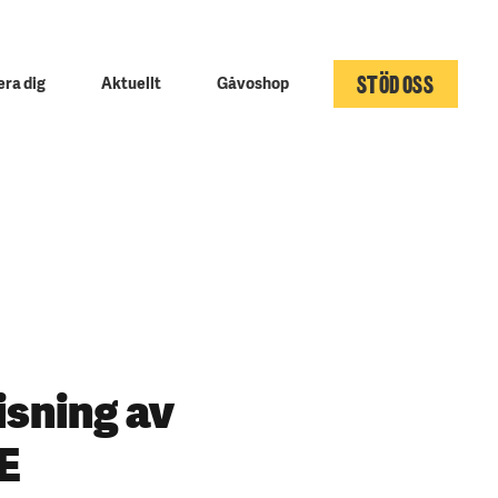
STÖD OSS
ra dig
Aktuellt
Gåvoshop
sning av
E