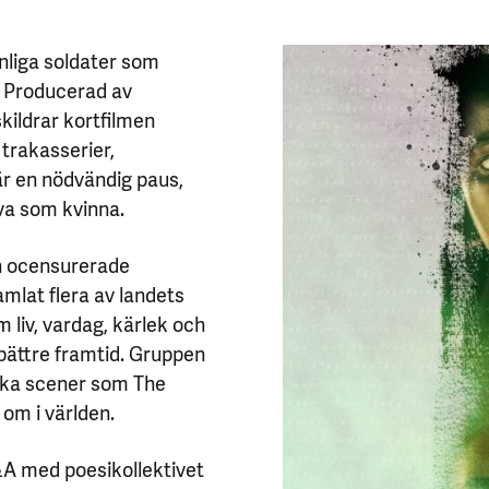
nliga soldater som
t. Producerad av
kildrar kortfilmen
rakasserier,
är en nödvändig paus,
eva som kvinna.
h ocensurerade
amlat flera av landets
 liv, vardag, kärlek och
 bättre framtid. Gruppen
ska scener som The
 om i världen.
Q&A med poesikollektivet