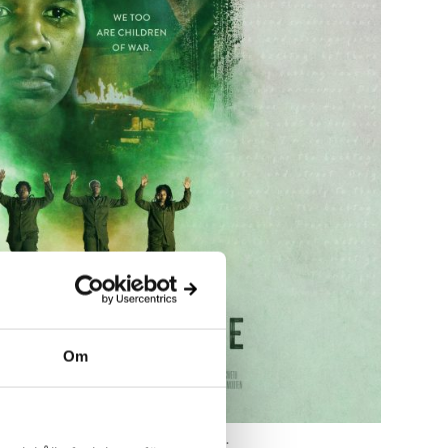
Om
, Hope Netshivhambe, Babalwa Makwetu.