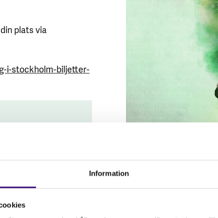
din plats via
ng-i-stockholm-biljetter-
Information
3
cookies
Left to Right Siphokazi Jonas