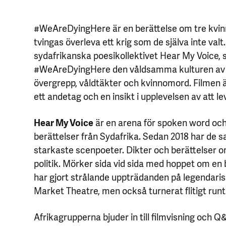
#WeAreDyingHere är en berättelse om tre kvin
tvingas överleva ett krig som de själva inte val
sydafrikanska poesikollektivet Hear My Voice, s
#WeAreDyingHere den våldsamma kulturen av t
övergrepp, våldtäkter och kvinnomord. Filmen 
ett andetag och en insikt i upplevelsen av att l
Hear My Voice
är en arena för spoken word oc
berättelser från Sydafrika. Sedan 2018 har de s
starkaste scenpoeter. Dikter och berättelser om
politik. Mörker sida vid sida med hoppet om en
har gjort strålande uppträdanden på legendari
Market Theatre, men också turnerat flitigt runt
Afrikagrupperna bjuder in till filmvisning och 