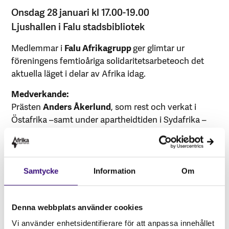
Onsdag 28 januari kl 17.00-19.00
Ljushallen i Falu stadsbibliotek
Medlemmar i
Falu Afrikagrupp
ger glimtar ur
föreningens femtioåriga solidaritetsarbeteoch det
aktuella läget i delar av Afrika idag.
Medverkande:
Prästen
Anders Åkerlund
, som rest och verkat i
Östafrika –samt under apartheidtiden i Sydafrika –
berättar om personliga möten.
Maria Ericson
, lektor Högskolan Dalarna, ger
exempel på arbetet med mänskliga rättigheter.
Ida Ragnarsson
från Afrikagrupperna styrelse.
Samtycke
Information
Om
Tema Demokrati. Ett samarbete med Falu
Afrikagrupp.
Denna webbplats använder cookies
Ingen anmälan krävs
Vi använder enhetsidentifierare för att anpassa innehållet