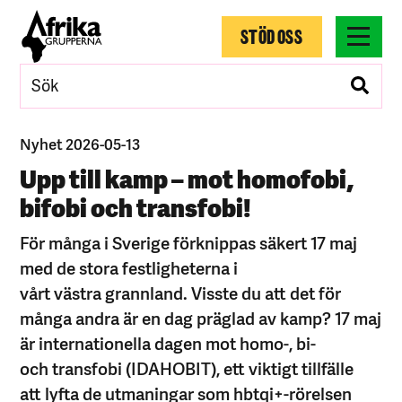
STÖD OSS
Nyhet 2026-05-13
Upp till kamp – mot homofobi,
bifobi och transfobi!
För många i Sverige förknippas säkert 17 maj
med de stora festligheterna i
vårt västra grannland. Visste du att det för
många andra är en dag präglad av kamp? 17 maj
är internationella dagen mot homo-, bi-
och transfobi (IDAHOBIT), ett viktigt tillfälle
att lyfta de utmaningar som hbtqi+-rörelsen