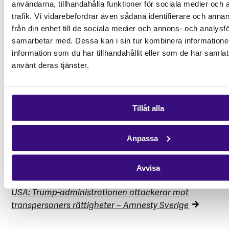
användarna, tillhandahålla funktioner för sociala medier och 
Ge
trafik. Vi vidarebefordrar även sådana identifierare och anna
juridisk rådgivning och stöd till de människor som
från din enhet till de sociala medier och annons- och analysf
behöver det mest
samarbetar med. Dessa kan i sin tur kombinera informatio
Stå emot diskriminering och hat mot HBTQI+-
information som du har tillhandahållit eller som de har samlat
personer
använt deras tjänster.
Ge en gåva idag
Tillåt alla
_______________________________________________
Anpassa
Källor:
Avvisa
Legal Assistance Centre – Afrikagrupperna
USA: Trump-administrationen attackerar mot
transpersoners rättigheter – Amnesty Sverige