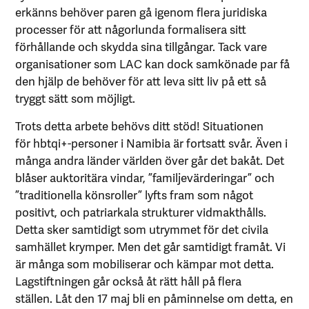
erkänns behöver paren gå igenom flera juridiska
processer för att någorlunda formalisera sitt
förhållande och skydda sina tillgångar. Tack vare
organisationer som LAC kan dock samkönade par få
den hjälp de behöver för att leva sitt liv på ett så
tryggt sätt som möjligt.
Trots detta arbete behövs ditt stöd! Situationen
för hbtqi+-personer i Namibia är fortsatt svår. Även i
många andra länder världen över går det bakåt. Det
blåser auktoritära vindar, ”familjevärderingar” och
”traditionella könsroller” lyfts fram som något
positivt, och patriarkala strukturer vidmakthålls.
Detta sker samtidigt som utrymmet för det civila
samhället krymper. Men det går samtidigt framåt. Vi
är många som mobiliserar och kämpar mot detta.
Lagstiftningen går också åt rätt håll på flera
ställen. Låt den 17 maj bli en påminnelse om detta, en