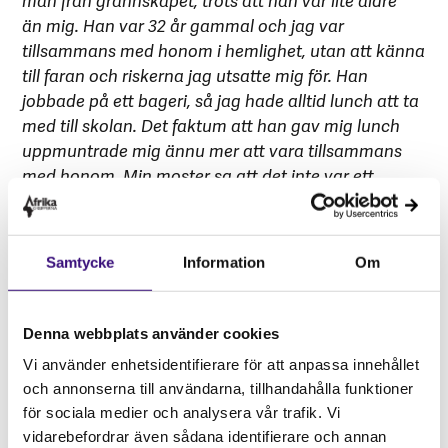
än mig. Han var 32 år gammal och jag var
tillsammans med honom i hemlighet, utan att känna
till faran och riskerna jag utsatte mig för. Han
jobbade på ett bageri, så jag hade alltid lunch att ta
med till skolan. Det faktum att han gav mig lunch
uppmuntrade mig ännu mer att vara tillsammans
med honom. Min moster sa att det inte var ett
problem att han var äldre, det viktigaste var att han
tog väl hand om mig och mina släktingar. Jag minns
att min
moster
sa “du kan sova hemma hos honom,
Samtycke
Information
Om
han tar ansvar”.
Dagen efter att jag sovit där fick jag ta med mig 5
Denna webbplats använder cookies
limpor bröd hem så att mina kusiner
och
moster
kunde få te och bröd. Vid 15 blev jag
Vi använder enhetsidentifierare för att anpassa innehållet
gravid för första gången. Relationen fortsatte, men
och annonserna till användarna, tillhandahålla funktioner
mot slutet av graviditeten förändrades allt. Han
för sociala medier och analysera vår trafik. Vi
betedde sig inte längre på samma sätt, men jag
vidarebefordrar även sådana identifierare och annan