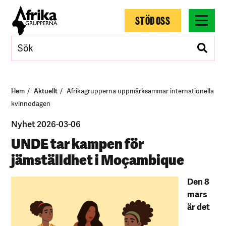
STÖD OSS
Hem
Aktuellt
Afrikagrupperna uppmärksammar internationella
kvinnodagen
Nyhet 2026-03-06
UNDE tar kampen för
jämställdhet i Moçambique
Den 8
mars
är det