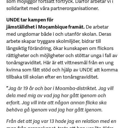
som möjliggör fortsatt förtryck. Därför arbetar vi i
solidaritet med våra partnerorganisationer.
UNDE tar kampen för
jämställdhet i Moçambique framåt.
De arbetar
med ungdomar både i och utanför skolan. Deras
arbete skapar tryggare skolmiljöer, bidrar till
långsiktig förändring, ökar kunskapen om flickors
rättigheter och möjligheter och stöttar unga i fall av
tonårsgraviditet. Här är ett vittnesmål från en ung
kvinna som fått stöd och hjälp av UNDE att komma
tillbaka till skolan efter en tonårsgraviditet.
”
Jag är 19 år och bor i Moamba-distriktet. Jag vill
dela med mig av vad jag har gått igenom och
erfarit. Jag vill inte att någon annan flicka ska
behöva gå igenom vad jag har gått igenom.
Från det att jag var 13 hade jag en relation med en
man från grannskapet, trots att han var lite äldre