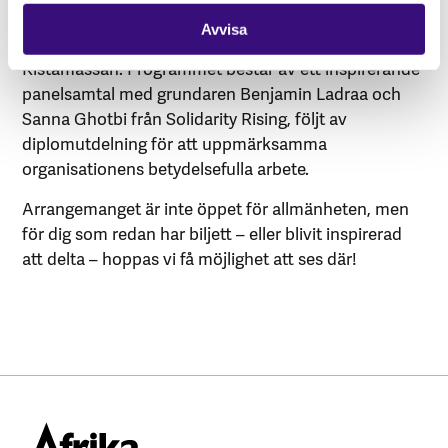
Den
9 december kl. 16.00–16.30
hålls en
Avvisa
prisceremoni under Mänskliga Rättighetsdagarna på
Kistamässan. Programmet består av ett inspirerande
panelsamtal med grundaren Benjamin Ladraa och
Sanna Ghotbi från Solidarity Rising, följt av
diplomutdelning för att uppmärksamma
organisationens betydelsefulla arbete.
Arrangemanget är inte öppet för allmänheten, men
för dig som redan har biljett – eller blivit inspirerad
att delta – hoppas vi få möjlighet att ses där!