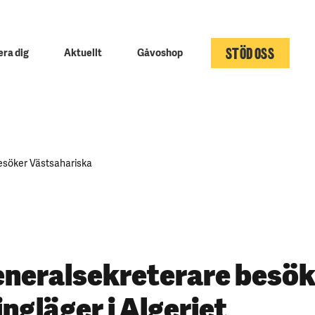
STÖD OSS
ra dig
Aktuellt
Gåvoshop
esöker Västsahariska
eneralsekreterare besök
ngläger i Algeriet