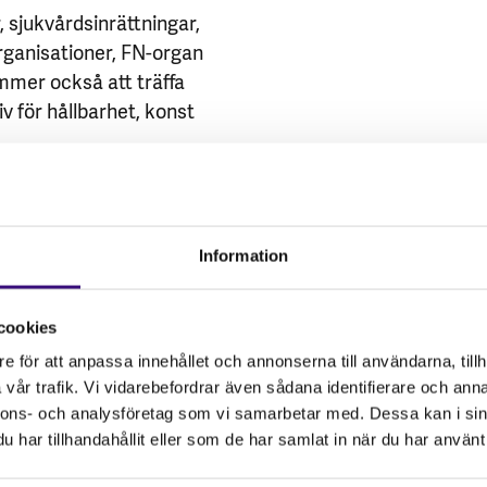
 sjukvårdsinrättningar,
organisationer, FN-organ
mmer också att träffa
iv för hållbarhet, konst
m ett fritt Västsahara
ren! Femtio år av
as att delegationen
Information
tillbaka och kunna stå
va Västsaharas
cookies
 dialog med Polisario
e för att anpassa innehållet och annonserna till användarna, tillh
ska folkets kamp och
vår trafik. Vi vidarebefordrar även sådana identifierare och anna
berättelser tillbaka till
nnons- och analysföretag som vi samarbetar med. Dessa kan i sin
e!”
– Louise Lindfors,
har tillhandahållit eller som de har samlat in när du har använt 