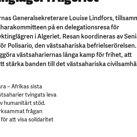
rnas Generalsekreterare Louise Lindfors, tillsa
harakommitteen på en delegationsresa för
yktinglägren i Algeriet. Resan koordineras av Sen
ör Polisario, den västsahariska befrielserörelsen
iggöra västsahariernas långa kamp för frihet, att
 stärka banden till det västsahariska civilsamhäl
a – Afrikas sista
tsaharier tvingats leva
 av humanitärt stöd.
ärksammat frågan
ör att visa solidaritet