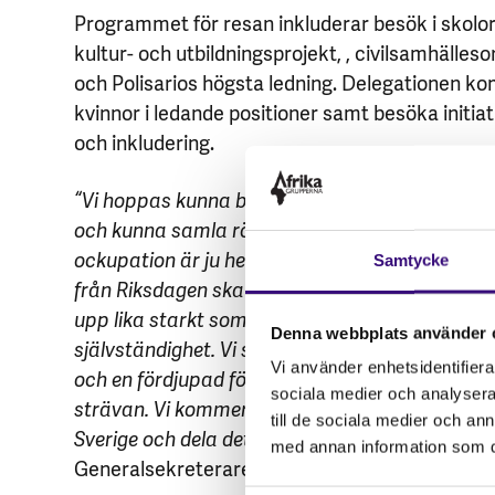
Programmet för resan inkluderar besök i skolor,
kultur- och utbildningsprojekt, , civilsamhälles
och Polisarios högsta ledning. Delegationen ko
kvinnor i ledande positioner samt besöka initiat
och inkludering.
“Vi hoppas kunna bidra till mer fokus i frågan o
och kunna samla röster och perspektiv från läg
ockupation är ju helt oacceptabelt och vi hopp
Samtycke
från Riksdagen ska ta med sig vassa argument 
upp lika starkt som civilsamhället för att krä
Denna webbplats använder 
självständighet. Vi ser fram emot starka möten,
Vi använder enhetsidentifierar
och en fördjupad förståelse för det västsahari
sociala medier och analysera 
strävan. Vi kommer ta med intervjuer, bilder och 
till de sociala medier och a
Sverige och dela det med medlemmar och följar
med annan information som du 
Generalsekreterare, Afrikagrupperna