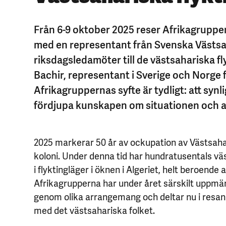
Från 6-9 oktober 2025 reser Afrikagruppe
med en representant från Svenska Västsa
riksdagsledamöter till de västsahariska fl
Bachir, representant i Sverige och Norge f
Afrikagruppernas syfte är tydligt: att synl
fördjupa kunskapen om situationen och att
2025 markerar 50 år av ockupation av Västsahar
koloni. Under denna tid har hundratusentals väs
i flyktingläger i öknen i Algeriet, helt beroende
Afrikagrupperna har under året särskilt uppm
genom olika arrangemang och deltar nu i resan f
med det västsahariska folket.