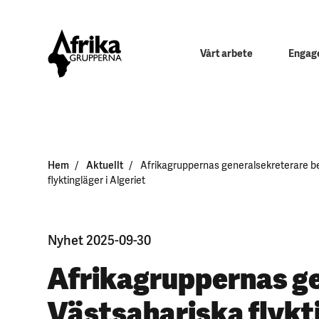
Vårt arbete
Engage
Hem
Aktuellt
Afrikagruppernas generalsekreterare b
flyktingläger i Algeriet
Nyhet 2025-09-30
Afrikagruppernas g
Västsahariska flykti