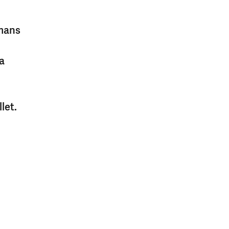
mmans
ia
.
let.