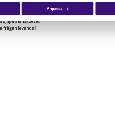
märksammat Västsahara
Anpassa
politiker och
fördjupa samarbetet
la frågan levande i