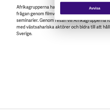
Afrikagrupperna har under året särskilt upp
Avvisa
frågan genom filmvisningar, event, samtal med 
seminarier. Genom resan vill Afrikagrupperna 
med västsahariska aktörer och bidra till att hål
Sverige.