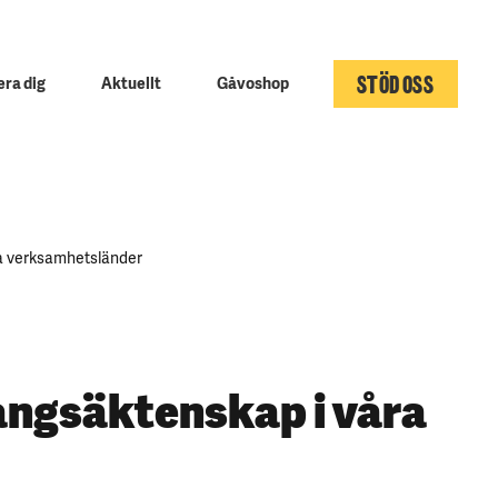
STÖD OSS
ra dig
Aktuellt
Gåvoshop
ra verksamhetsländer
vångsäktenskap i våra