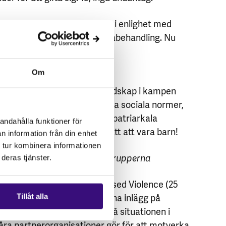
 tvångsäktenskap med barn i enlighet med
on av ’barn’ och rätten till likabehandling. Nu
 undantag för sedvanerätt.
Om
juridiska ramverk är viktiga redskap i kampen
amtidigt behöver vi förändra sociala normer,
kriminering, och bryta ner patriarkala
andahålla funktioner för
traditioner. För alla barns rätt att vara barn!
n information från din enhet
 tur kombinera informationen
e Hall, praktikant på Afrikagrupperna
deras tjänster.
 Activism against Gender Based Violence (25
er)
publicerar Afrikagrupperna inlägg på
Tillåt alla
dier. Vi fokuserar främst på situationen i
a partnerorganisationer gör för att motverka