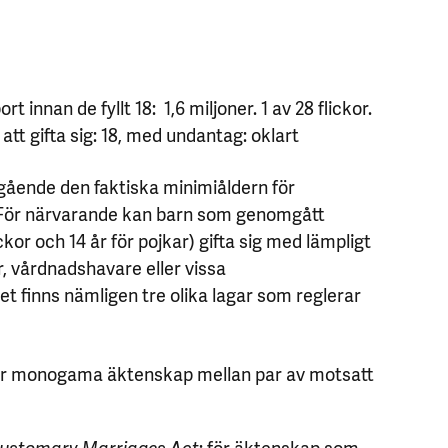
ort innan de fyllt 18: 1,6 miljoner. 1 av 28 flickor.
r att gifta sig: 18, med undantag: oklart
ngående den faktiska minimiåldern för
 För närvarande kan barn som genomgått
ickor och 14 år för pojkar) gifta sig med lämpligt
, vårdnadshavare eller vissa
 finns nämligen tre olika lagar som reglerar
för monogama äktenskap mellan par av motsatt
Customary Marriages Act
: för äktenskap som