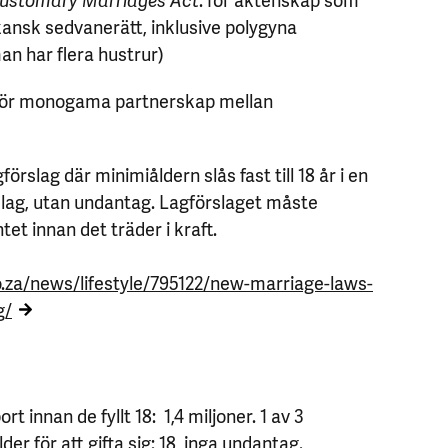
ikansk sedvanerätt, inklusive polygyna
an har flera hustrur)
 för monogama partnerskap mellan
gförslag där minimiåldern slås fast till 18 år i en
g, utan undantag. Lagförslaget måste
t innan det träder i kraft.
o.za/news/lifestyle/795122/new-marriage-laws-
g/
rt innan de fyllt 18: 1,4 miljoner. 1 av 3
ålder för att gifta sig: 18, inga undantag.