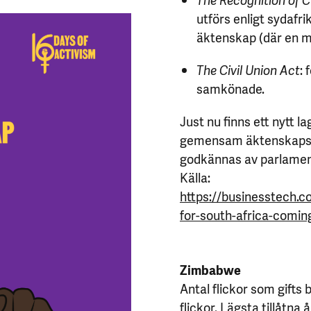
utförs enligt sydafr
äktenskap (där en m
The Civil Union Act
:
samkönade.
Just nu finns ett nytt la
gemensam äktenskapsla
godkännas av parlamente
Källa:
https://businesstech.c
for-south-africa-comin
Zimbabwe
Antal flickor som gifts bo
flickor. Lägsta tillåtna 