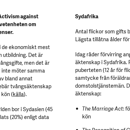
Activism against
Sydafrika
edvetenheten om
Antal flickor som gifts b
enser.
Lägsta tillåtna ålder fö
 i de ekonomiskt mest
Idag råder förvirring a
 utbildning. Det är
äktenskap i Sydafrika.
vångsgifte, men det är
puberteten (12 år för fl
ar inte möter samma
samtycke från föräldrar
av bland annat
domstolstjänstemän. Det
nnebär tvångsäktenskap
äktenskap:
 kön (
källa
).
The Marriage Act
: 
rlden bor i Sydasien (45
kön
ats (20%) enligt data
The Recognition of 