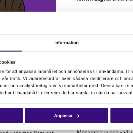
2016 förbjöd Zimbabwe
konstitutionens definiti
finns inte längre några
Källa
Information
Politiska initiativ och 
mot tvångsäktenskap. S
lan våra
cookies
motverka stigma och dis
tvis vanligt att stirra
e för att anpassa innehållet och annonserna till användarna, tillh
strukturer och skadliga 
de svindlande siffrorna
vår trafik. Vi vidarebefordrar även sådana identifierare och anna
rna önskar och arbetar
nnons- och analysföretag som vi samarbetar med. Dessa kan i sin
Artikel
skriven av Louis
edan om antal flickor
har tillhandahållit eller som de har samlat in när du har använt 
Under årets 16 Days of
november – 10 decemb
Anpassa
hemsidan och sociala me
 miljoner. 3 av 10
Moçambique och vad vår
18, med undantag (”om det