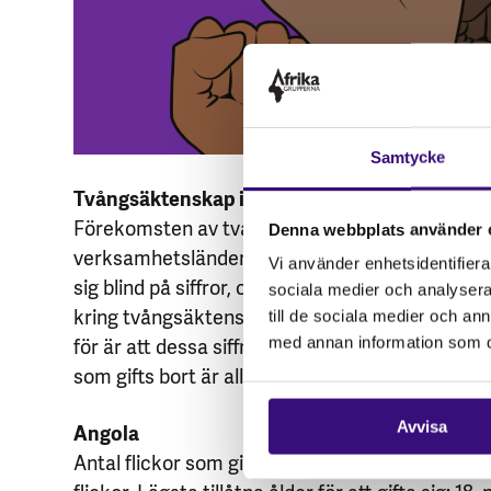
Samtycke
Tvångsäktenskap i våra verksamhetsländer
Förekomsten av tvångsäktenskap varierar mel
Denna webbplats använder 
verksamhetsländer i södra Afrika. Det är naturlig
Vi använder enhetsidentifierar
sig blind på siffror, och stundvis svårt att ta in 
sociala medier och analysera 
kring tvångsäktenskap. Det vi på Afrikagruppe
till de sociala medier och a
för är att dessa siffror hamnar på 0. Siffrorna n
med annan information som du 
som gifts bort är alla tagna från
UNICEF
:
Angola
Avvisa
Antal flickor som gifts bort innan de fyllt 18: 2,5
flickor. Lägsta tillåtna ålder för att gifta sig: 