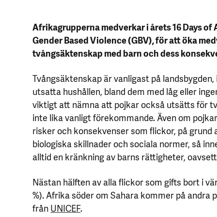
Afrikagrupperna medverkar i årets 16 Days of 
Gender Based Violence (GBV), för att öka m
tvångsäktenskap med barn och dess konsekv
Tvångsäktenskap är vanligast på landsbygden,
utsatta hushållen, bland dem med låg eller ingen
viktigt att nämna att pojkar också utsätts för t
inte lika vanligt förekommande. Även om pojk
risker och konsekvenser som flickor, på grund 
biologiska skillnader och sociala normer, så i
alltid en kränkning av barns rättigheter, oavsett
Nästan hälften av alla flickor som gifts bort i vä
%). Afrika söder om Sahara kommer på andra pl
från
UNICEF
.