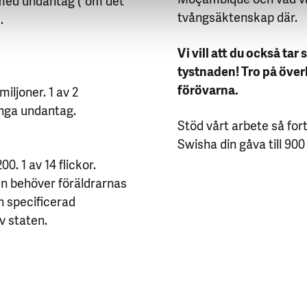
tvångsäktenskap där.
.
Vi vill att du också tar
tystnaden! Tro på överl
förövarna.
miljoner. 1 av 2
, inga undantag.
Stöd vårt arbete så for
Swisha din gåva till 900 
200. 1 av 14 flickor.
n en behöver föräldrarnas
en specificerad
v staten.