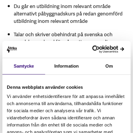
Du går en utbildning inom relevant område
alternativt påbyggnadskurs på redan genomförd
utbildning inom relevant område
Talar och skriver obehindrat på svenska och
engelska med god förmåga att anpassa din
kommunikation och tonalitet efter relevant
målgrupp
Samtycke
Information
Om
Ansökan
Om du vill ansöka om praktik hos oss skickar du CV
Denna webbplats använder cookies
och personligt brev (max 1 sida) till
Vi använder enhetsidentifierare för att anpassa innehållet
amanda.johansson@afrikagrupperna.se.
och annonserna till användarna, tillhandahålla funktioner
Sista ansökningsdag är den 20 november 2024.
för sociala medier och analysera vår trafik. Vi
vidarebefordrar även sådana identifierare och annan
Praktiken är oavlönad, sker på heltid och är placerad
information från din enhet till de sociala medier och
i Stockholm. Praktiken börjar med en
annons- och analysföretag som vi samarbetar med.