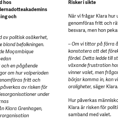
ld hos
Risker i sikte
e Bernadotteakademins
När vi frågar Klara hur 
ning och
genomföras fritt och rät
besvara, men hon pekar 
d av politisk osäkerhet,
– Om vi tittar på förra
 bland befolkningen.
konstatera att det för
o de Moçambique
fördel. Detta ledde till
sedan
växande frustration ho
sk och en pågående
vinner valet, men fråga
rågor om hur valperioden
börjar komma in, kan v
enomföras fritt och
oroligheter,
säger Klara
påverkas av risken för
lesorganisationer under
Hur påverkas människo
ernas
Klara är risken för polit
rån Klara Grenhagen,
samband med valet.
erorganisation