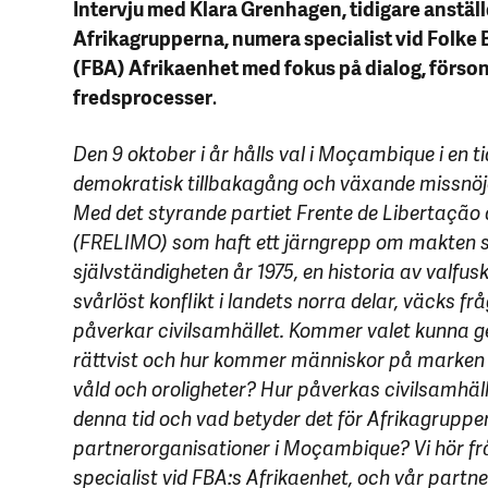
Intervju med Klara Grenhagen, tidigare anstäl
Afrikagrupperna, numera specialist vid Folk
(FBA) Afrikaenhet med fokus på dialog, förso
fredsprocesser
.
Den 9 oktober i år hålls val i Moçambique i en ti
demokratisk tillbakagång och växande missnöje
Med det styrande partiet Frente de Libertaçã
(FRELIMO) som haft ett järngrepp om makten 
självständigheten år 1975, en historia av valfu
svårlöst konflikt i landets norra delar, väcks f
påverkar civilsamhället. Kommer valet kunna g
rättvist och hur kommer människor på marken 
våld och oroligheter? Hur påverkas civilsamhäl
denna tid och vad betyder det för Afrikagrupp
partnerorganisationer i Moçambique? Vi hör f
specialist vid FBA:s Afrikaenhet, och vår partn