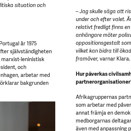
itiska situation och
–
Jag skulle säga att ris
under och efter valet. 
relativt fredligt finns e
anhängare möter polisv
oppositionsgestalt som 
ortugal år 1975
vilket kan bidra till öka
fter självständigheten
framöver,
varnar Klara.
arxist-leninistisk
esident, och
Hur påverkas civilsam
renhagen, arbetar med
partnerorganisationer
 förklarar bakgrunden
Afrikagruppernas partn
som arbetar med påver
annat främja en demokr
medborgarnas deltagand
även med anpassning på