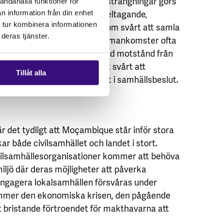
er. Resultatet blir att de ansträngningar görs
andahålla funktioner för
 att stärka dessa gruppers deltagande,
n information från din enhet
lesorganisationer har dessutom svårt att samla
 tur kombinera informationen
deras tjänster.
anjperioden, då sådana sammankomster ofta
t störande och kan mötas med motstånd från
 följd blir det därför mycket svårt att
Tillåt alla
ete och främja delaktighet i samhällsbeslut.
r det tydligt att Moçambique står inför stora
 både civilsamhället och landet i stort.
vilsamhällesorganisationer kommer att behöva
iljö där deras möjligheter att påverka
ngagera lokalsamhällen försvåras under
ommer den ekonomiska krisen, den pågående
et bristande förtroendet för makthavarna att