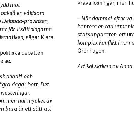
kräva lösningar, men hu
skydd mot
r också en våldsam
– När dammet efter val
abo Delgado-provinsen,
hantera en rad utmaningar
rar förutsättningarna
statsapparaten, ett utbr
lematiken,
säger Klara.
komplex konflikt i norr 
Grenhagen.
 politiska debatten
else.
Artikel skriven av Ann
tisk debatt och
några dagar bort. Det
nvesteringar,
on, men hur mycket av
m bara är ett sätt att