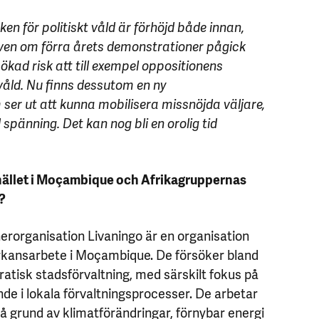
ken för politiskt våld är förhöjd både innan,
Även om förra årets demonstrationer pågick
n ökad risk att till exempel oppositionens
åld. Nu finns dessutom en ny
ser ut att kunna mobilisera missnöjda väljare,
d spänning. Det kan nog bli en orolig tid
hället i Moçambique och Afrikagruppernas
?
erorganisation Livaningo är en organisation
kansarbete i Moçambique. De försöker bland
atisk stadsförvaltning, med särskilt fokus på
e i lokala förvaltningsprocesser. De arbetar
 grund av klimatförändringar, förnybar energi