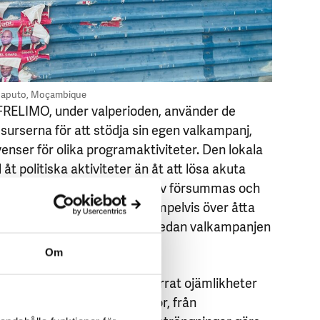
 i Maputo, Moçambique
t FRELIMO, under valperioden, använder de
esurserna för att stödja sin egen valkampanj,
venser för olika programaktiviteter. Den lokala
åt politiska aktiviteter än åt att lösa akuta
 resulterar i att viktiga behov försummas och
 Sofala och Zambézia har exempelvis över åtta
hällen förblivit obesvarade sedan valkampanjen
Om
 att valkampanjen har förvärrat ojämlikheter
ra grupper, inklusive kvinnor, från