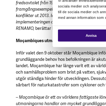
Vi använder enhetsidentifierar
fredsavtalet från 1992 höll länge, och Moçamb
sociala medier och analysera 
framgångsexempel för fred på kontinenten under
till de sociala medier och a
konflikter ut 2013. Idag arbetar vi på FBA blan
med annan information som du 
implementeringen av ett nytt fredsavtal mellan
RENAMO,
berättar Klara vidare.
Avvisa
Moçambiques utmaningar inför valet
Inför valet den 9 oktober står Moçambique infö
grundläggande behov hos befolkningen är akuta
landet. Moçambique har länge varit ett av värld
och samhällsproblem som brist på vatten, sjukv
utgör ständiga hinder för utvecklingen. Dessu
sårbart för naturkatastrofer som cykloner och 
– Moçambique är ett av världens fattigaste län
utmaningarna handlar om mycket grundläggand