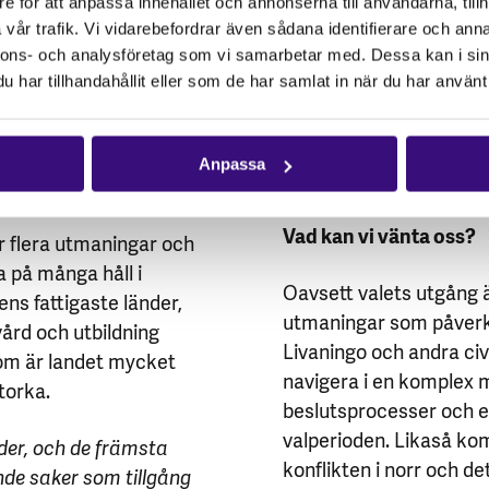
beslutsfattande process
e för att anpassa innehållet och annonserna till användarna, tillh
ique framstod som ett
inom civilsamhället för
vår trafik. Vi vidarebefordrar även sådana identifierare och anna
 en lång tid, bröt nya
försvåras. Civilsamhäl
nnons- och analysföretag som vi samarbetar med. Dessa kan i sin
d annat med att stödja
har tillhandahållit eller som de har samlat in när du har använt 
människor under kamp
 regeringen och
uppfattas som politisk
lokala myndigheter. Som
Anpassa
genomföra påverkansarb
Vad kan vi vänta oss?
r flera utmaningar och
 på många håll i
Oavsett valets utgång ä
ens fattigaste länder,
utmaningar som påverkar
ård och utbildning
Livaningo och andra ci
tom är landet mycket
navigera i en komplex m
torka.
beslutsprocesser och e
valperioden. Likaså k
der, och de främsta
konflikten i norr och d
e saker som tillgång