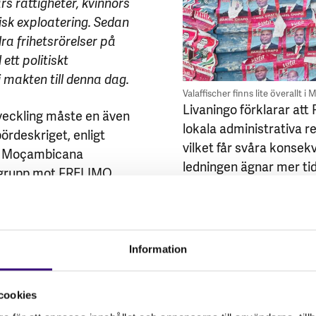
s rättigheter, kvinnors
sk exploatering. Sedan
ra frihetsrörelser på
 ett politiskt
i makten till denna dag.
Valaffischer finns lite överallt
Livaningo förklarar at
veckling måste en även
lokala administrativa r
ördeskriget, enligt
vilket får svåra konsek
al Moçambicana
ledningen ägnar mer tid 
grupp mot FRELIMO.
samhällsproblem, vilket
och dåvarande Rhodesia,
ignoreras. I distrikten
kt grannland.
kravbrev från lokalsam
i Rom, och en övergång
inleddes.
vandlades till ett
Information
Livaningo berättar även
och uteslutning av sårba
cookies
ique. Även om