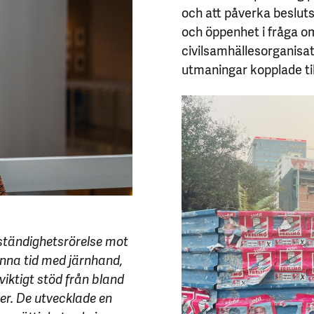
och att påverka besluts
och öppenhet i fråga o
civilsamhällesorganisa
utmaningar kopplade till
ständighetsrörelse mot
enna tid med järnhand,
iktigt stöd från bland
er. De utvecklade en