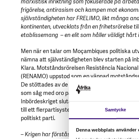
marxistisk inriktning som fokuserade på arbetar
frigörelse, antirasism och kampen mot ekonomi
självständigheten har FRELIMO
,
likt många and
kontinenten, utvecklats från en frihetsrörelse till
etablissemang – en elit som håller väldigt hårt 
Men när en talar om Moçambiques politiska ut
nämna att självständigheten blev starten på inb
Klara. Motståndsrörelsen Resistência Nacion
(RENAMO) uppstod som en väpnad motstånds
De stöttades av de vita regimerna i Sydafrika 
som såg med oro på ett självständigt marxistis
Inbördeskriget slutade 1992 med fredsavtalet 
till ett flerpartisystem började, där RENAMO om
Samtycke
politiskt parti.
Denna webbplats använder 
– Krigen har förstås satt djupa spår i Moçamb