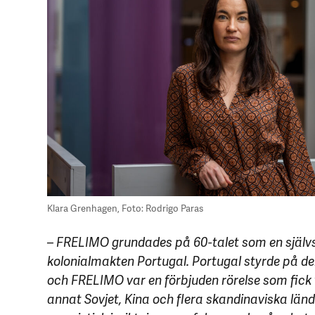
Klara Grenhagen, Foto: Rodrigo Paras
– FRELIMO grundades på 60-talet som en själv
kolonialmakten Portugal. Portugal styrde på d
och FRELIMO var en förbjuden rörelse som fick v
annat Sovjet, Kina och flera skandinaviska länd