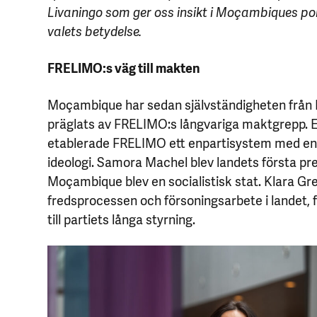
Livaningo som ger oss insikt i Moçambiques pol
valets betydelse.
FRELIMO:s väg till makten
Moçambique har sedan självständigheten från P
präglats av FRELIMO:s långvariga maktgrepp. E
etablerade FRELIMO ett enpartisystem med en m
ideologi. Samora Machel blev landets första pr
Moçambique blev en socialistisk stat. Klara G
fredsprocessen och försoningsarbete i landet,
till partiets långa styrning.