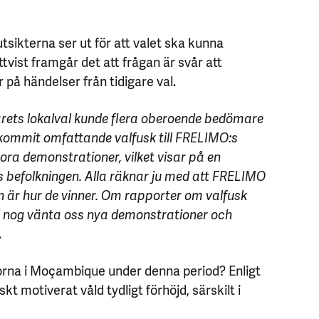
utsikterna ser ut för att valet ska kunna
tvist framgår det att frågan är svår att
på händelser från tidigare val.
 årets lokalval kunde flera oberoende bedömare
ekommit omfattande valfusk till FRELIMO:s
 stora demonstrationer, vilket visar på en
s befolkningen. Alla räknar ju med att FRELIMO
n är hur de vinner. Om rapporter om valfusk
i nog vänta oss nya demonstrationer och
.
rna i Moçambique under denna period? Enligt
iskt motiverat våld tydligt förhöjd, särskilt i