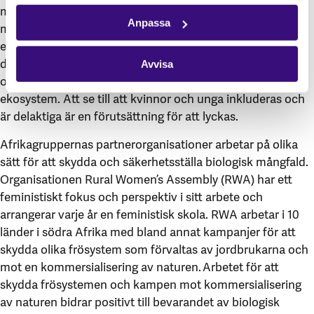
mat, vatten och energi och dessas inverkan på biologisk
Anpassa
mångfald. Genom att harmonisera klimatförändrings-,
energi-, vatten- och livsmedelssektorerna överbryggar
detta tillvägagångssätt inte bara klyftor utan erbjuder
Avvisa
också en heltäckande strategi för att skydda olika
ekosystem. Att se till att kvinnor och unga inkluderas och
är delaktiga är en förutsättning för att lyckas.
Afrikagruppernas partnerorganisationer arbetar på olika
sätt för att skydda och säkerhetsställa biologisk mångfald.
Organisationen Rural Women’s Assembly (RWA) har ett
feministiskt fokus och perspektiv i sitt arbete och
arrangerar varje år en feministisk skola. RWA arbetar i 10
länder i södra Afrika med bland annat kampanjer för att
skydda olika frösystem som förvaltas av jordbrukarna och
mot en kommersialisering av naturen. Arbetet för att
skydda frösystemen och kampen mot kommersialisering
av naturen bidrar positivt till bevarandet av biologisk