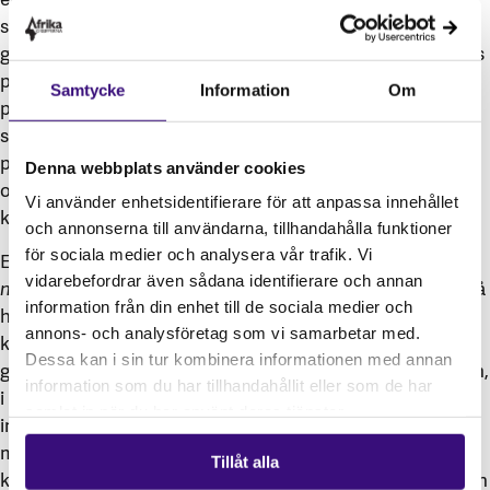
stärka påverkansarbetet för att integrera
genusperspektivet i olika program och strategier. Det finns
program som är ”gender blind”, det vill säga att
Samtycke
Information
Om
programmen exempelvis inte adresserar kvinnors
sårbarhet i klimatkatastrofer och klimatförändringarnas
påverkan på kvinnor generellt. Kvinnor och män drabbas
Denna webbplats använder cookies
ofta på olika sätt och olika hårt av klimatförändringar och
Vi använder enhetsidentifierare för att anpassa innehållet
katastrofer.
och annonserna till användarna, tillhandahålla funktioner
för sociala medier och analysera vår trafik. Vi
Evenemanget
Science and practice: water-food-energy
vidarebefordrar även sådana identifierare och annan
nexus for resilient conservation landscapes
fokuserade på
information från din enhet till de sociala medier och
hur den biologiska mångfalden på den afrikanska
annons- och analysföretag som vi samarbetar med.
kontinenten kan skyddas på ett hållbart och
Dessa kan i sin tur kombinera informationen med annan
genusmedvetet sätt. Ohållbar produktion och konsumtion,
information som du har tillhandahållit eller som de har
i kombination med klimatpåverkan och ökad befolkning,
samlat in när du har använt deras tjänster.
innebär utmaningar för bevarandet av den biologiska
mångfalden. Den lösning som presenterades är den så
Tillåt alla
kallade
nexusstrategin
som fokuserar på samspelet mellan