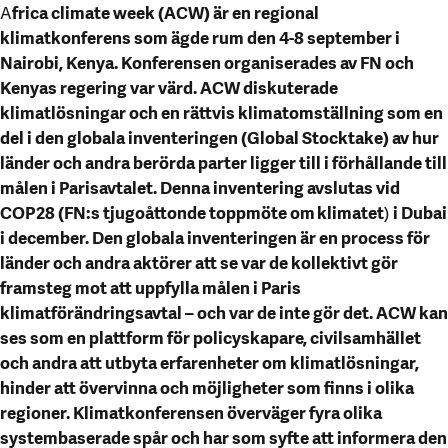
A
frica climate week (ACW) är en regional
klimatkonferens som ägde rum den 4-8 september i
Nairobi, Kenya. Konferensen organiserades av FN och
Kenyas regering var värd. ACW diskuterade
klimatlösningar och en rättvis klimatomställning som en
del i den globala inventeringen (Global Stocktake) av hur
länder och andra berörda parter ligger till i förhållande till
målen i Parisavtalet. Denna inventering avslutas vid
COP28 (FN:s tjugoåttonde toppmöte om
klimatet
)
i Dubai
i december. Den globala inventeringen är en process för
länder och andra aktörer att se var de kollektivt gör
framsteg mot att uppfylla målen i Paris
klimatförändringsavtal – och var de inte gör det. ACW kan
ses som en plattform för policyskapare, civilsamhället
och andra att utbyta erfarenheter om klimatlösningar,
hinder att övervinna och möjligheter som finns i olika
regioner. Klimatkonferensen överväger fyra olika
systembaserade spår och har som syfte att informera den