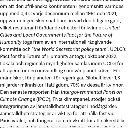
om att den afrikanska kontinenten i genomsnitt värmdes
upp med 0,3 C varje decennium mellan 1991 och 2021,
uppvärmningen sker snabbare än vad den tidigare gjort,
vilket resulterar i förödande effekter för kvinnor.
United
Cities and Local Governments’
Pact for the Future of
Humanity
togs fram av en internationell rådgivande
kommitté och “
the World Secretariat policy team”.
UCLG’s
Pact for the Future of Humanity
antogs i oktober 2022.
Lokala och regionala myndigheter samlas inom UCLG för
att agera för den omvandling som vår planet kräver. För
människor, för planeten, för regeringar. Globalt lever 1,3
miljarder människor i fattigdom, 70% av dessa är kvinnor.
Den senaste rapporten från
Intergovernmental Panel on
Climate Change
(IPCC), FN:s klimatpanel, stödjer också
integreringen av jämställdhetsstrategier i nödåtgärder.
Jämställdhetsstrategier är viktiga för att hålla fast vid
Parisavtalet, och fungerar som drivkraft för att säkerställa
en rättvis och hållbar klimatomställning. Det är viktigt att