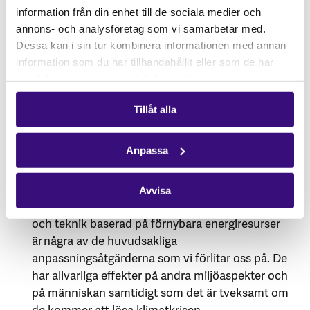
mekanismer i frihandelsavtal stoppas och vi
information från din enhet till de sociala medier och
stödjer den pågående processen i FN för
annons- och analysföretag som vi samarbetar med.
ett globalt och bindande juridiskt avtal.
Dessa kan i sin tur kombinera informationen med annan
Investerare har ett ansvar att respektera
information som du har tillhandahållit eller som de har
mänskliga rättigheter
och kan genom sina
samlat in när du har använt deras tjänster.
investeringar underblåsa konflikter orsakade av
Tillåt alla
företagsmissbruk. Alla investerare och särskilt
statliga institutioner som nationella
pensionsfonder och exportkreditinstitut bör sluta
Anpassa
med investeringar i projekt som kränker
mänskliga rättigheter och förstör miljön.
Avvisa
Falska klimatlösningar
som netto nollutsläpp
och teknik baserad på förnybara energiresurser
är några av de huvudsakliga
anpassningsåtgärderna som vi förlitar oss på. De
har allvarliga effekter på andra miljöaspekter och
på människan samtidigt som det är tveksamt om
de kommer att lösa klimatkrisen.