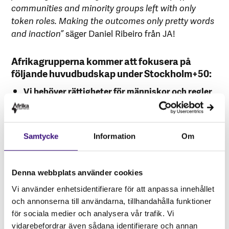
communities and minority groups left with only
token roles. Making the outcomes only pretty words
and inaction”
säger Daniel Ribeiro från JA!
Afrikagrupperna kommer att fokusera på
följande huvudbudskap under Stockholm+50:
Vi behöver rättigheter för människor och regler
för företag.
Medan tusentals juridiskt bindande
avtal skyddar transnationella företagsintressen
utomlands, finns det ännu inga globalt bindande
Samtycke
Information
Om
regler som skyddar mänskliga rättigheter och
miljön från effekterna dessa företag bidrar till.
Transnationella företag kan stämma stater när
Denna webbplats använder cookies
deras investeringsintressen är hotade, men stater
Vi använder enhetsidentifierare för att anpassa innehållet
har inte motsvarande verktyg för att kunna vidta
och annonserna till användarna, tillhandahålla funktioner
åtgärder som skyddar mänskliga rättigheter och
för sociala medier och analysera vår trafik. Vi
miljön.Afrikagrupperna vill även se att ISDS-
vidarebefordrar även sådana identifierare och annan