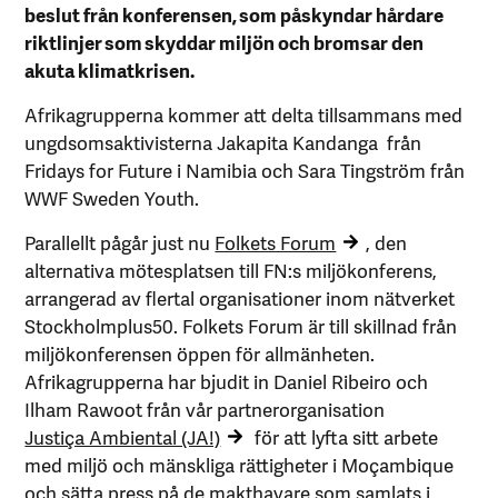
beslut från konferensen, som påskyndar hårdare
riktlinjer som skyddar miljön och bromsar den
akuta klimatkrisen.
Afrikagrupperna kommer att delta tillsammans med
ungdsomsaktivisterna Jakapita Kandanga från
Fridays for Future i Namibia och Sara Tingström från
WWF Sweden Youth.
Parallellt pågår just nu
Folkets Forum
, den
alternativa mötesplatsen till FN:s miljökonferens,
arrangerad av flertal organisationer inom nätverket
Stockholmplus50. Folkets Forum är till skillnad från
miljökonferensen öppen för allmänheten.
Afrikagrupperna har bjudit in Daniel Ribeiro och
Ilham Rawoot från vår partnerorganisation
Justiça Ambiental (JA!)
för att lyfta sitt arbete
med miljö och mänskliga rättigheter i Moçambique
och sätta press på de makthavare som samlats i