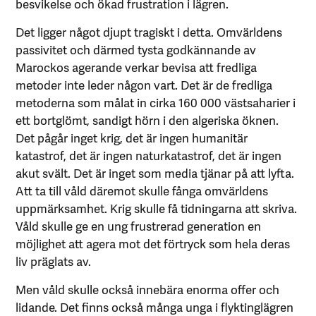
besvikelse och ökad frustration i lägren.
Det ligger något djupt tragiskt i detta. Omvärldens
passivitet och därmed tysta godkännande av
Marockos agerande verkar bevisa att fredliga
metoder inte leder någon vart. Det är de fredliga
metoderna som målat in cirka 160 000 västsaharier i
ett bortglömt, sandigt hörn i den algeriska öknen.
Det pågår inget krig, det är ingen humanitär
katastrof, det är ingen naturkatastrof, det är ingen
akut svält. Det är inget som media tjänar på att lyfta.
Att ta till våld däremot skulle fånga omvärldens
uppmärksamhet. Krig skulle få tidningarna att skriva.
Våld skulle ge en ung frustrerad generation en
möjlighet att agera mot det förtryck som hela deras
liv präglats av.
Men våld skulle också innebära enorma offer och
lidande. Det finns också många unga i flyktinglägren