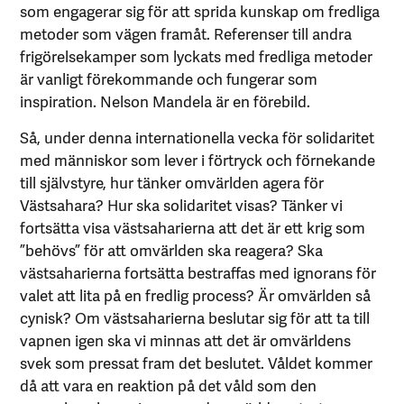
som engagerar sig för att sprida kunskap om fredliga
metoder som vägen framåt. Referenser till andra
frigörelsekamper som lyckats med fredliga metoder
är vanligt förekommande och fungerar som
inspiration. Nelson Mandela är en förebild.
Så, under denna internationella vecka för solidaritet
med människor som lever i förtryck och förnekande
till självstyre, hur tänker omvärlden agera för
Västsahara? Hur ska solidaritet visas? Tänker vi
fortsätta visa västsaharierna att det är ett krig som
”behövs” för att omvärlden ska reagera? Ska
västsaharierna fortsätta bestraffas med ignorans för
valet att lita på en fredlig process? Är omvärlden så
cynisk? Om västsaharierna beslutar sig för att ta till
vapnen igen ska vi minnas att det är omvärldens
svek som pressat fram det beslutet. Våldet kommer
då att vara en reaktion på det våld som den