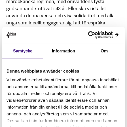
marockanska regimen, med omvärldens tysta
godkännande, utövat i 43 år. Eller ska vi istället
använda denna vecka och visa solidaritet med alla
unga som ideellt engagerar sig i att förespråka
fortsatta fredliga metoder? Historien har lärt oss att
sådana endast fungerar om en solidarisk omvärld
backar upp och stöttar kampen. Vi har ett val att
göra.
Samtycke
Information
Om
Boel Johnsson, organisationsutvecklare
Afrikagrupperna
Denna webbplats använder cookies
Vi använder enhetsidentifierare för att anpassa innehållet
och annonserna till användarna, tillhandahålla funktioner
för sociala medier och analysera vår trafik. Vi
vidarebefordrar även sådana identifierare och annan
information från din enhet till de sociala medier och
annons- och analysföretag som vi samarbetar med.
Dessa kan i sin tur kombinera informationen med annan