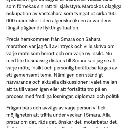
som förnekas sin rätt till självstyre. Marockos olagliga
ockupation av Västsahara som tvingat ut cirka 160
000 människor i den algeriska öknen är världens
längst pågående flyktingsituation.
Precis hemkommen från Smara och Sahara
marathon var jag full av intryck och ville skriva om
varje möte som berört och om varje ny insikt. Nu
med lite tidsmässig distans till Smara kan jag se att
varje möte, insikt och personlig berättelse färgas av
ett gemensamt tema. Nämligen den ständigt
närvarande och aktuella diskussionen: valet mellan
att ta till vapen igen eller att fortsätta tro på en
process med fredliga lösningar, diplomati och politik.
Frågan bärs och avvägs av varje person vi fick
möjligheten att träffa under veckan i Smara. Alla
pratar om det, räds det, önskar det, motarbetar det.