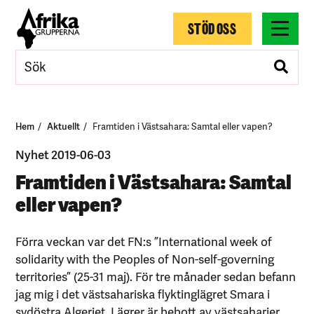
STÖD OSS
Hem
Aktuellt
Framtiden i Västsahara: Samtal eller vapen?
Nyhet 2019-06-03
Framtiden i Västsahara: Samtal
eller vapen?
Förra veckan var det FN:s ”International week of
solidarity with the Peoples of Non-self-governing
territories” (25-31 maj). För tre månader sedan befann
jag mig i det västsahariska flyktinglägret Smara i
sydöstra Algeriet. Lägrer är bebott av västsaharier