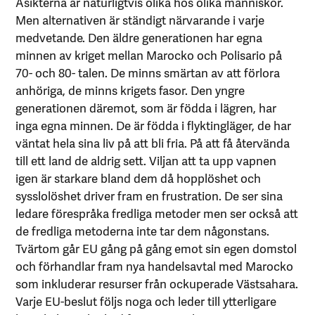
Åsikterna är naturligtvis olika hos olika människor.
Men alternativen är ständigt närvarande i varje
medvetande. Den äldre generationen har egna
minnen av kriget mellan Marocko och Polisario på
70- och 80- talen. De minns smärtan av att förlora
anhöriga, de minns krigets fasor. Den yngre
generationen däremot, som är födda i lägren, har
inga egna minnen. De är födda i flyktingläger, de har
väntat hela sina liv på att bli fria. På att få återvända
till ett land de aldrig sett. Viljan att ta upp vapnen
igen är starkare bland dem då hopplöshet och
sysslolöshet driver fram en frustration. De ser sina
ledare förespråka fredliga metoder men ser också att
de fredliga metoderna inte tar dem någonstans.
Tvärtom går EU gång på gång emot sin egen domstol
och förhandlar fram nya handelsavtal med Marocko
som inkluderar resurser från ockuperade Västsahara.
Varje EU-beslut följs noga och leder till ytterligare