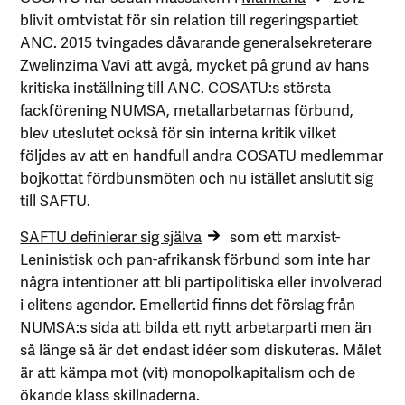
blivit omtvistat för sin relation till regeringspartiet
ANC. 2015 tvingades dåvarande generalsekreterare
Zwelinzima Vavi att avgå, mycket på grund av hans
kritiska inställning till ANC. COSATU:s största
fackförening NUMSA, metallarbetarnas förbund,
blev uteslutet också för sin interna kritik vilket
följdes av att en handfull andra COSATU medlemmar
bojkottat fördbunsmöten och nu istället anslutit sig
till SAFTU.
SAFTU definierar sig själva
som ett marxist-
Leninistisk och pan-afrikansk förbund som inte har
några intentioner att bli partipolitiska eller involverad
i elitens agendor. Emellertid finns det förslag från
NUMSA:s sida att bilda ett nytt arbetarparti men än
så länge så är det endast idéer som diskuteras. Målet
är att kämpa mot (vit) monopolkapitalism och de
ökande klass skillnaderna.