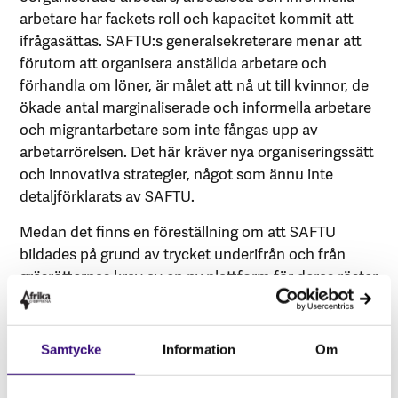
arbetare har fackets roll och kapacitet kommit att
ifrågasättas. SAFTU:s generalsekreterare menar att
förutom att organisera anställda arbetare och
förhandla om löner, är målet att nå ut till kvinnor, de
ökade antal marginaliserade och informella arbetare
och migrantarbetare som inte fångas upp av
arbetarrörelsen. Det här kräver nya organiseringssätt
och innovativa strategier, något som ännu inte
detaljförklarats av SAFTU.
Medan det finns en föreställning om att SAFTU
bildades på grund av trycket underifrån och från
gräsrötternas krav av en ny plattform för deras röster
och frustration, finns det
andra som menar annorlunda
. Även om behovet
av nya organiseringssätt och en ny federation som
Samtycke
Information
Om
ämnar att utmana makten synnerligen erkänns, så
finns det spekulationer om huruvida SAFTU endast