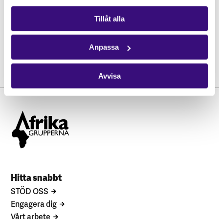
Tillåt alla
Mthabisi Phili “Looking east…but seriously”
Anpassa
Avvisa
Hitta snabbt
STÖD OSS
Engagera dig
Vårt arbete