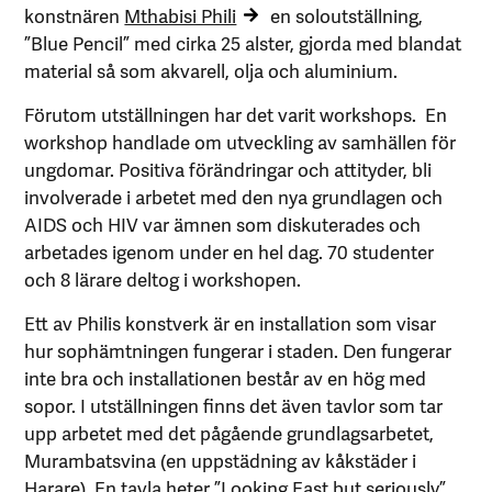
konstnären
Mthabisi Phili
en soloutställning,
”Blue Pencil” med cirka 25 alster, gjorda med blandat
material så som akvarell, olja och aluminium.
Förutom utställningen har det varit workshops. En
workshop handlade om utveckling av samhällen för
ungdomar. Positiva förändringar och attityder, bli
involverade i arbetet med den nya grundlagen och
AIDS och HIV var ämnen som diskuterades och
arbetades igenom under en hel dag. 70 studenter
och 8 lärare deltog i workshopen.
Ett av Philis konstverk är en installation som visar
hur sophämtningen fungerar i staden. Den fungerar
inte bra och installationen består av en hög med
sopor. I utställningen finns det även tavlor som tar
upp arbetet med det pågående grundlagsarbetet,
Murambatsvina (en uppstädning av kåkstäder i
Harare). En tavla heter ”Looking East but seriously”