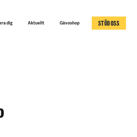
STÖD OSS
ra dig
Aktuellt
Gåvoshop
0