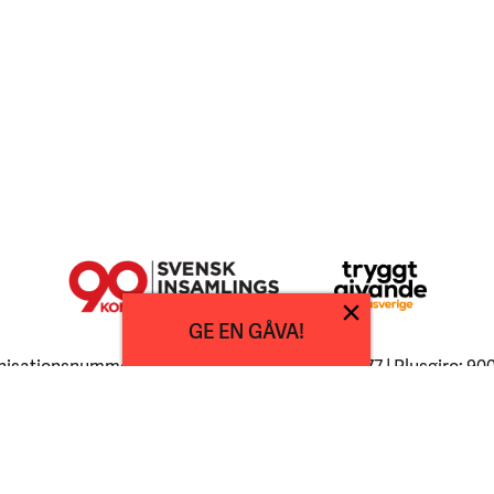
GE EN GÅVA!
isationsnummer: 802007-2446 | Swish: 900 33 77 | Plusgiro: 90
agrupperna 2026 |
Om Cookies
|
Integritetsmeddelande
|
Tillgä