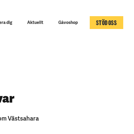
STÖD OSS
ra dig
Aktuellt
Gåvoshop
var
a om Västsahara