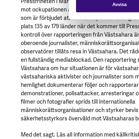
Pressfriheten i Marocko är starkt begränsad. Kr
Avvisa
mot ockupationen av Västsahara och korruptio
som är förbjudet att skriva. Reportrar utan grä
plats 135 av 179 länder när det kommer till Pre
kontroll över rapporteringen från Västsahara är
oberoende journalister, människorättsorganisat
observatörer tillåts resa in Västsahara. Det rå
en fullständig mediablockad. Den rapportering 
Västsahara om hur situationen är för västsaha
västsahariska aktivister och journalister som med
hemlighet dokumenterar följer och rapporterar 
demonstrationer, polisattacker, arresteringar 
filmer och fotografier sprids till internationella
människorättsorganisationer och styrker bevi
säkerhetsstyrkors övervåld mot Västsaharas b
Med det sagt. Läs all information med källkrit