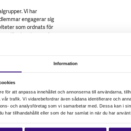
lgrupper. Vi har
medlemmar engagerar sig
iviteter som ordnats för
p där vi springer, går
#springförfrihet
r sann som
Information
ritik väldigt viktigt.
cookies
ationen du tar del av.
portage med
e för att anpassa innehållet och annonserna till användarna, tillh
vår trafik. Vi vidarebefordrar även sådana identifierare och anna
 på sociala medier? Är
nnons- och analysföretag som vi samarbetar med. Dessa kan i sin
ntuellt eget
har tillhandahållit eller som de har samlat in när du har använt 