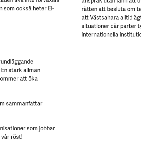
en som också heter El-
rätten att besluta om te
att Västsahara alltid 
situationer där parter t
internationella institu
 grundläggande
 En stark allmän
t kommer att öka
som sammanfattar
anisationer som jobbar
 vår röst!