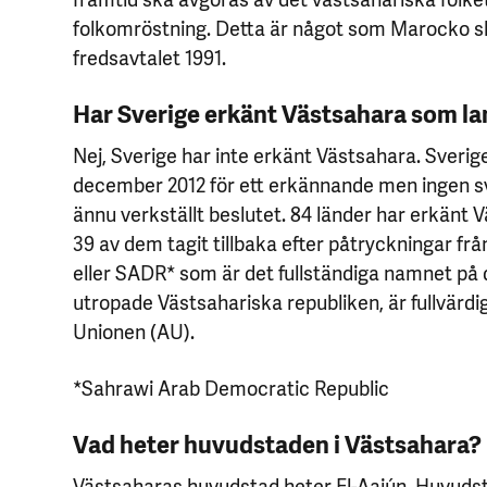
folkomröstning. Detta är något som Marocko sk
fredsavtalet 1991.
Har Sverige erkänt Västsahara som l
Nej, Sverige har inte erkänt Västsahara. Sverig
december 2012 för ett erkännande men ingen s
ännu verkställt beslutet. 84 länder har erkänt 
39 av dem tagit tillbaka efter påtryckningar fr
eller SADR* som är det fullständiga namnet på 
utropade Västsahariska republiken, är fullvärd
Unionen (AU).
*Sahrawi Arab Democratic Republic
Vad heter huvudstaden i Västsahara?
Västsaharas huvudstad heter El-Aaiún. Huvudst