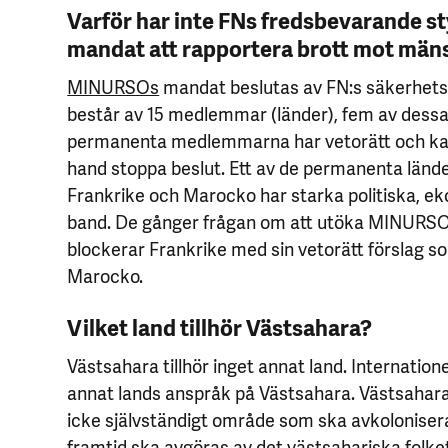
Varför har inte FNs fredsbevarande 
mandat att rapportera brott mot mäns
MINURSOs
mandat beslutas av FN:s säkerhets
består av 15 medlemmar (länder), fem av dess
permanenta medlemmarna har vetorätt och k
hand stoppa beslut. Ett av de permanenta lände
Frankrike och Marocko har starka politiska, e
band. De gånger frågan om att utöka MINURS
blockerar Frankrike med sin vetorätt förslag 
Marocko.
Vilket land tillhör Västsahara?
Västsahara tillhör inget annat land. Internatione
annat lands anspråk på Västsahara. Västsaharas 
icke självständigt område som ska avkoloniser
framtid ska avgöras av det västsahariska folk