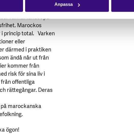
itik mot kungen, kritik
Anpassa
n är exempel sådant
nser rankar landet på
ssfrihet. Marockos
 i princip total. Varken
ioner eller
der därmed i praktiken
som ändå når ut från
rier kommer från
 risk för sina liv i
från offentliga
och rättegångar. Deras
s på marockanska
efolkning.
iska ögon!