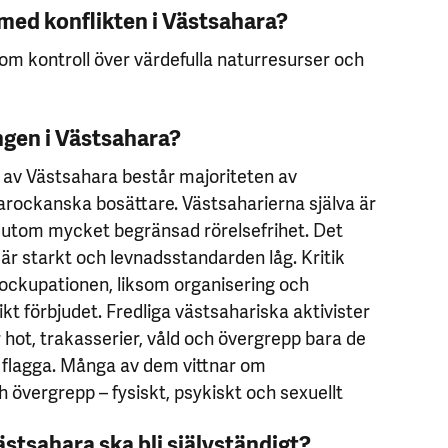
 med konflikten i Västsahara?
 om kontroll över värdefulla naturresurser och
ngen i Västsahara?
 av Väst­sahara består majoriteten av
arockanska bosättare. Västsaharierna själva är
ssutom mycket begränsad rörelsefrihet. Det
r starkt och levnadsstandarden låg. Kritik
ckupationen, liksom organisering och
kt förbjudet. Fredliga västsahariska aktivister
r hot, trakasserier, våld och övergrepp bara de
 flagga. Många av dem vittnar om
övergrepp – fysiskt, psykiskt och sexuellt
ästsahara ska bli självständigt?