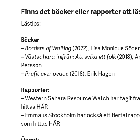
Finns det böcker eller rapporter att 
Lästips:
Böcker
–
Borders of Waiting
(2022
), Lisa Monique Söde
–
Västsahara Inifrån: Att svika ett folk
(2018), 
Persson
–
Profit over peace
(2018
), Erik Hagen
Rapporter:
– Western Sahara Resource Watch har tagit fr
hittas
HÄR
– Emmaus Stockholm har också ett flertal rap
som hittas
HÄR
Övrigt: