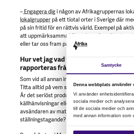
–
Engagera dig
i någon av Afrikagruppernas loka
lokalgrupper
på ett tiotal orter i Sverige där 
på sin fritid för en rättvis värld. Exempel på akt
att uppmärksamma Västsahara är solidaritetslop
eller tar oss fram på annat sätt under parollen 
Hur vet jag vad för information som ä
rapporteras från området?
Samtycke
Som vid all annan informationsinhämtning är källk
Denna webbplats använder 
Titta alltid på vem som är avsändaren av inform
Är det seriöst producerade rapporter eller re
Vi använder enhetsidentifierar
sociala medier och analysera 
källhänvisningar eller är det ett anonymt konto
till de sociala medier och a
avsändaren av materialet transparent med eve
med annan information som du 
ställningstagande?