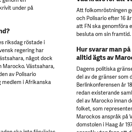
rivit under på
Att folkomröstningen 
och Polisario efter 16 år
att FN ska genomföra e
and?
besluta om sin framtid
es riksdag röstade i
Hur svarar man på
vensk regering har
alltid ägts av Mar
Västsahara, något dock
ån Marocko. Västsahara,
Dagens politiska gränse
den av Polisario
del av de gränser som 
ig medlem i Afrikanska
Berlinkonferensen år 18
redan existerande samh
del av Marocko innan d
folket, som representera
Marockos anspråk på Vä
domstolen i Haag år 19
aden ska inte förväxlas
anspråk utan fann att 