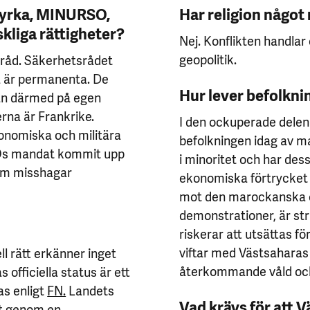
styrka, MINURSO,
Har religion något
kliga rättigheter?
Nej. Konflikten handlar
geopolitik.
råd. Säkerhetsrådet
a är permanenta. De
Hur lever befolkni
an därmed på egen
rna är Frankrike.
I den ockuperade delen
konomiska och militära
befolkningen idag av m
Os mandat kommit upp
i minoritet och har de
som misshagar
ekonomiska förtrycket ä
mot den marockanska o
demonstrationer, är stri
riskerar att utsättas fö
viftar med Västsaharas
ll rätt erkänner inget
återkommande våld och 
officiella status är ett
as enligt
FN.
Landets
Vad krävs för att V
et genom en