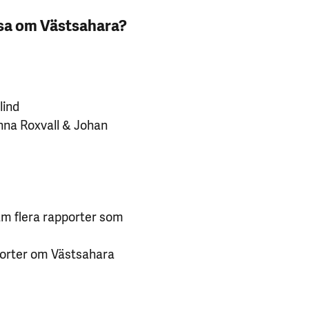
läsa om Västsahara?
rlind
Anna Roxvall & Johan
am flera rapporter som
porter om Västsahara