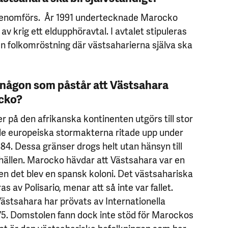
genomförs. År 1991 undertecknade Marocko
 av krig ett eldupphöravtal. I avtalet stipuleras
n folkomröstning där västsaharierna själva ska
.
 någon som påstår att Västsahara
ocko?
r på den afrikanska kontinenten utgörs till stor
de europeiska stormakterna ritade upp under
84. Dessa gränser drogs helt utan hänsyn till
ällen. Marocko hävdar att Västsahara var en
en det blev en spansk koloni. Det västsahariska
s av Polisario, menar att så inte var fallet.
stsahara har prövats av Internationella
75. Domstolen fann dock inte stöd för Marockos
det är den västsahariska befolkningen som har