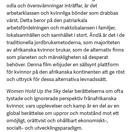
odla och översvämningar inträffar, är det
arbetarklassen och kvinnliga bönder som drabbas
värst. Detta beror på den patriarkala
arbetsfördelningen och maktobalansen i familjer,
lokalsamhällen och samhället i stort. Ändå är det i de
traditionella jordbruksmetoderna, som majoriteten
av afrikanska kvinnor brukar, som de alternativ finns
som planeten och mänskligheten så desperat
behöver. Denna film erbjuder en sällsynt plattform
för kvinnor på den afrikanska kontinenten att ge röst
och uttryck för dessa alternativa levnadssätt.
Women
Hold
Up the Sky
delar berättelserna om ofta
tystade och ignorerade perspektiv frånafrikanska
kvinnor, vars upplevelser och kamp är en del av en
global berättelse om uppror och motstånd mot ett
omöjligt, orättvist och ohållbart ekonomiskt–,
socialt– och utvecklingsparadigm.