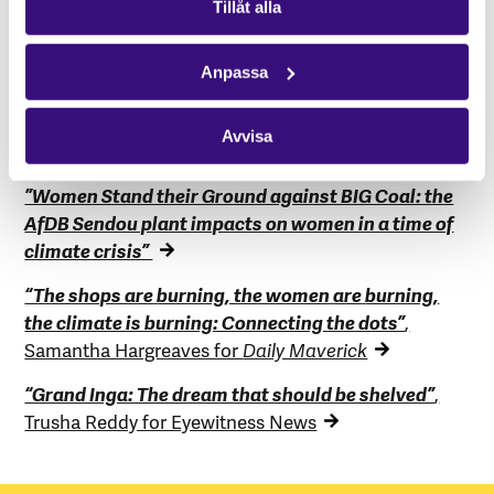
Tillåt alla
Women Hold Up the Sky tells the story of how women activists
affected by mining and other forms of large-scale extractives in
South Africa, Uganda and the Democratic Republic of the Congo
(DRC) are deeply engaged in resistance and an active struggle to
Anpassa
take back control of their land, their rights, their bodies and their
lives.
Avvisa
Läs mer här:
”Women Stand their Ground against BIG Coal: the
AfDB Sendou plant impacts on women in a time of
climate crisis”
“The shops are
burning, the women
are
burning,
the climate is burning: Connecting the dots”
,
Samantha Hargreaves for
Daily Maverick
“Grand Inga: The dream that should be shelved”
,
Trusha Reddy for Eyewitness News