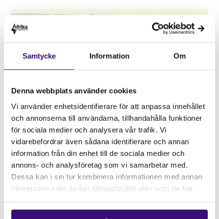
Samtycke
Information
Om
Denna webbplats använder cookies
Vi använder enhetsidentifierare för att anpassa innehållet
och annonserna till användarna, tillhandahålla funktioner
Vänligen
acceptera marknadsföringscookies
för sociala medier och analysera vår trafik. Vi
för att kunna se den här videon.
vidarebefordrar även sådana identifierare och annan
information från din enhet till de sociala medier och
annons- och analysföretag som vi samarbetar med.
Dessa kan i sin tur kombinera informationen med annan
information som du har tillhandahållit eller som de har
samlat in när du har använt deras tjänster.