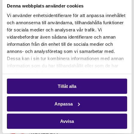
Engagera dig
Denna webbplats använder cookies
Vårt arbete
Vi använder enhetsidentifierare för att anpassa innehållet
Gåvoshop
och annonserna till användarna, tillhandahålla funktioner
för sociala medier och analysera vår trafik. Vi
Kontakta oss
vidarebefordrar även sådana identifierare och annan
Hitta kontaktperson
information från din enhet till de sociala medier och
Pressrum
annons- och analysföretag som vi samarbetar med.
Dessa kan i sin tur kombinera informationen med annan
Följ oss
information som du har tillhandahållit eller som de har
samlat in när du har använt deras tjänster.
Facebook
Instagram
Tillåt alla
Nyhetsbrev
Få vårt nyhetsbrev
Anpassa
Avvisa