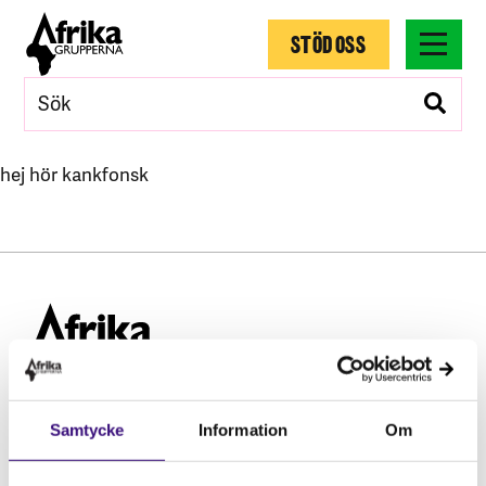
STÖD OSS
hej hör kankfonsk
Samtycke
Information
Om
Hitta snabbt
STÖD OSS