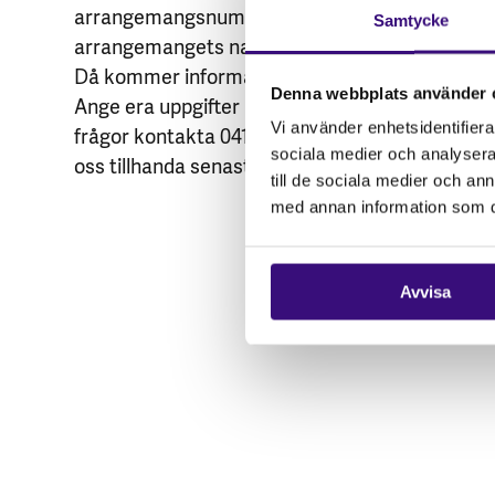
arrangemangsnummer 117944 i sökrutan eller s
Samtycke
arrangemangets namn,
Utmaningar i södra Afri
Då kommer informationen om seminariet upp
Denna webbplats använder 
Ange era uppgifter inkl. personnummer. För mer
Vi använder enhetsidentifierar
frågor kontakta 0413-298 89 eller
rory.hall@abf.
sociala medier och analysera 
oss tillhanda senast 3 mars 2023.
till de sociala medier och a
med annan information som du 
Avvisa