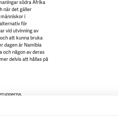
maningar södra Afrika
h när det gäller
 människor i
alternativ för
ar vid utvinning av
d och att kunna bruka
der dagen är Namibia
a och någon av deras
er delvis att hållas på
agrupperna.
pperna.
Sök på