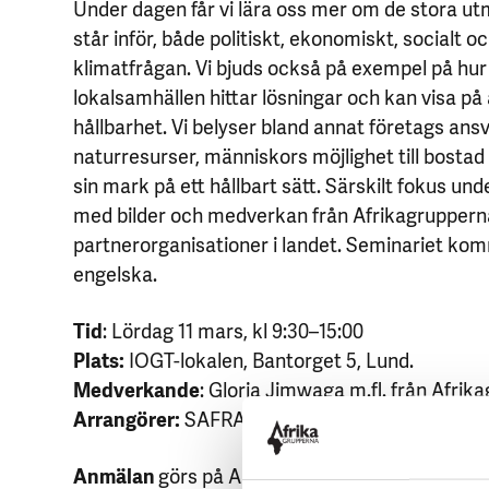
Under dagen får vi lära oss mer om de stora ut
står inför, både politiskt, ekonomiskt, socialt oc
klimatfrågan. Vi bjuds också på exempel på hur
lokalsamhällen hittar lösningar och kan visa på 
hållbarhet. Vi belyser bland annat företags ansv
naturresurser, människors möjlighet till bosta
sin mark på ett hållbart sätt. Särskilt fokus un
med bilder och medverkan från Afrikagruppern
partnerorganisationer i landet. Seminariet komm
engelska.
Tid
: Lördag 11 mars, kl 9:30–15:00
Plats:
IOGT-lokalen, Bantorget 5, Lund.
Medverkande
: Gloria Jimwaga m.fl. från Afrik
Arrangörer:
SAFRAN, ABF Skåne och Afrikagru
Anmälan
görs på ABF:s hemsida abf.se/skane. 