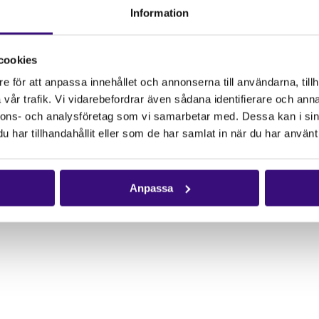
ök början på
Information
ka – lokala lösningar.
 och knappen
Anmäl dig
.
cookies
 information eller
e för att anpassa innehållet och annonserna till användarna, tillh
se
. Anmälan ska vara
vår trafik. Vi vidarebefordrar även sådana identifierare och anna
nnons- och analysföretag som vi samarbetar med. Dessa kan i sin
har tillhandahållit eller som de har samlat in när du har använt 
Anpassa