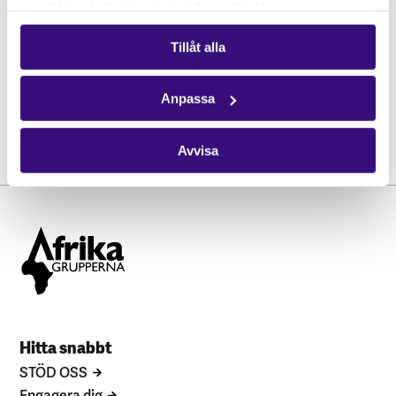
samlat in när du har använt deras tjänster.
Plats:
LNU H1311 and Zoom
Stad:
Växjö
Tillåt alla
Anpassa
Avvisa
Hitta snabbt
STÖD OSS
Engagera dig